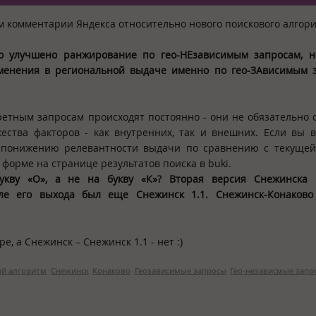
ем комментарии Яндекса относительно нового поискового алгори
о улучшено ранжирование по гео-НЕзависимым запросам, н
менения в региональной выдаче именно по гео-ЗАвисимым з
етным запросам происходят постоянно - они не обязательно 
ества факторов - как внутренних, так и внешних. Если вы 
 к понижению релевантности выдачи по сравнению с текуще
 форме на странице результатов поиска в
buki
.
укву «О», а не на букву «К»? Вторая версия Снежинска 
ле его выхода был еще Снежинск 1.1. Снежинск-Конаково 
, а Снежинск – Снежинск 1.1 - нет :)
й алгоритм
Снежинск
Конаково
Геозависимые запросы
Гео-независмые запр