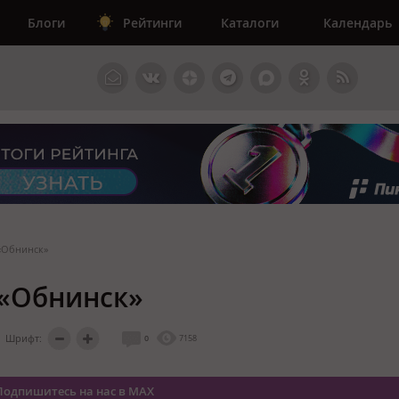
Блоги
Рейтинги
Каталоги
Календарь
«Обнинск»
 «Обнинск»
Шрифт:
0
7158
Подпишитесь на нас в MAX