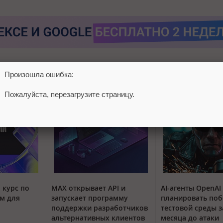
Произошла ошибка:
Пожалуйста, перезагрузите страницу.
 курс по
MAX открывает API и
AI-агенты OpenAI
м для
запускает программу
планировать поб
поддержки разработчиков
тестовой среды з
альтернативных клиентов
месяца до атаки