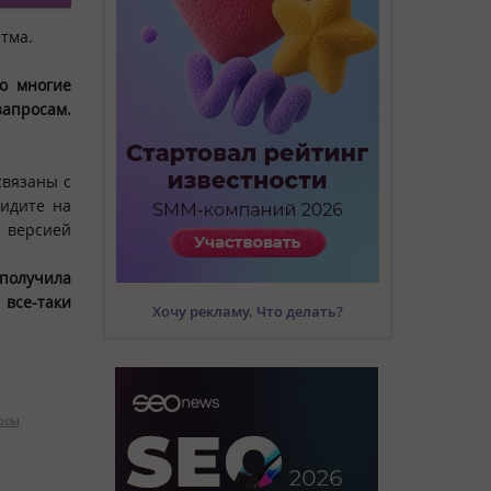
тма.
о многие
апросам.
связаны с
видите на
й версией
получила
все-таки
Хочу рекламу. Что делать?
осы