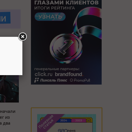
 начали
ег из
а два