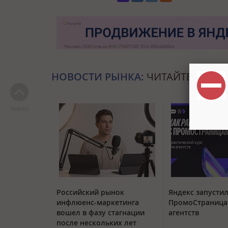
НОВОСТИ РЫНКА:
ЧИТАЙТЕ ТАКЖЕ
Наверх
Российский рынок
Яндекс запустил
инфлюенс-маркетинга
ПромоСтраница
вошел в фазу стагнации
агентств
после нескольких лет