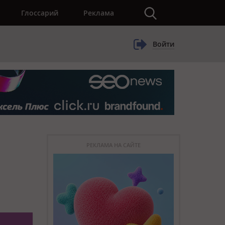
×
Глоссарий
Реклама
Войти
РЕКЛАМА НА САЙТЕ