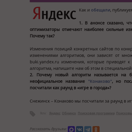
Как и
обещали
, публику
1.
В
анонсе
сказано, чт
оптимизаторы отмечают наиболее сильные из
Почему так?
Изменения позиций конкретных сайтов по конкр
изменениями алгоритмов, они зависят от множ
buki.yandex.ru изменения, которые приводят
алгоритма, напишите нам об этом в специальной
2.
Почему новый алгоритм называется на б
неофициальное название
"Конаково"
, но пос
посчитали как раунд в «игре в города»?
Снежинск – Конаково мы посчитали за раунд в игре
Теги:
Яндекс
Обнинск
Поисковая программа
Поисковы
Рассказать друзьям: