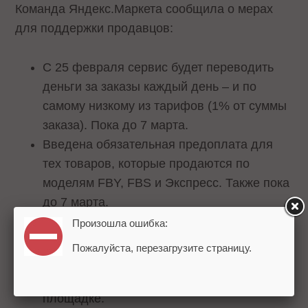
Команда Яндекс.Маркета сообщила о мерах
для поддержки продавцов:
С 25 февраля сервис будет переводить
деньги за заказы каждый день – и по
самому низкому из тарифов (1% от суммы
заказа). Пока до 7 марта.
Введена обязательная предоплата для
тех товаров, которые продаются по
моделям FBY, FBS и Экспресс. Также пока
до 7 марта.
Заморожен индекс качества на значениях
Произошла ошибка:
утра 24 февраля – минимум до 1 марта.
Пожалуйста, перезагрузите страницу.
Действия продавцов в эти дни не будут
влиять на число заказов, получаемых на
площадке.