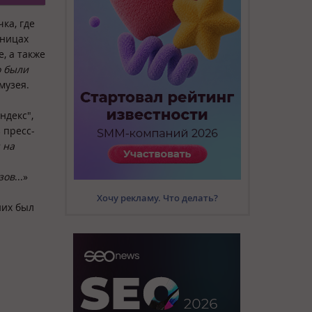
ка, где
аницах
, а также
о были
музея.
ндекс",
 пресс-
 на
зов
...»
Хочу рекламу. Что делать?
них был