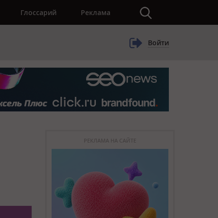
×
Глоссарий
Реклама
Войти
РЕКЛАМА НА САЙТЕ