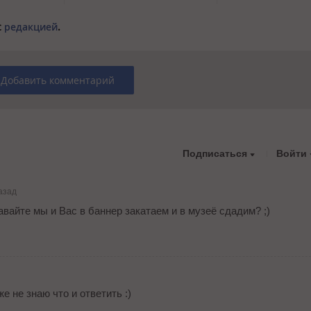
с
редакцией
.
Добавить комментарий
Подписаться
Войти
азад
давайте мы и Вас в баннер закатаем и в музеё сдадим? ;)
же не знаю что и ответить :)