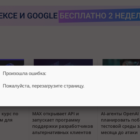
Произошла ошибка:
Пожалуйста, перезагрузите страницу.
 курс по
MAX открывает API и
AI-агенты OpenAI
м для
запускает программу
планировать поб
поддержки разработчиков
тестовой среды з
альтернативных клиентов
месяца до атаки