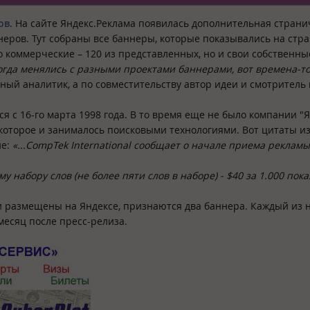
ов
. На сайте Яндекс.Реклама появилась дополнительная странич
еров. Тут собраны все баннеры, которые показывались на стр
ко коммерческие – 120 из представленных, но и свои собственные
огда менялись с разными проектами баннерами, вот времена-т
вный аналитик, а по совместительству автор идеи и смотритель 
я с 16-го марта 1998 года. В то время еще не было компании "Я
 которое и занималось поисковыми технологиями. Вот
цитаты из
ие:
«...CompTek International сообщает о начале приема рекламы
 набору слов (не более пяти слов в наборе) - $40 за 1.000 пока
 размещены на Яндексе, признаются два баннера. Каждый из 
 месяц после пресс-релиза.