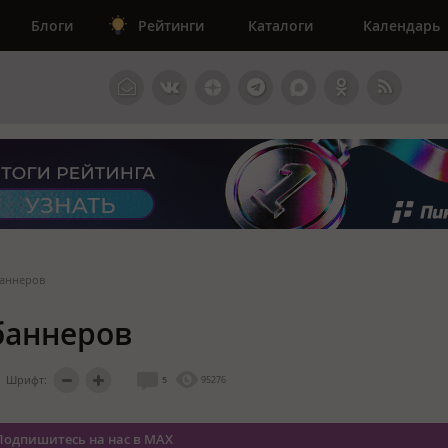
Блоги
Рейтинги
Каталоги
Календарь
баннеров
баннеров
Шрифт:
5
95276
Подпишитесь на нас в MAX