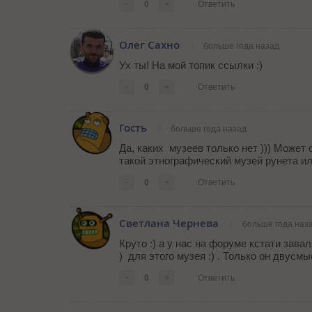
-
0
+
Ответить
Олег Сахно
больше года назад
Ух ты! На мой топик ссылки :)
-
0
+
Ответить
Гость
больше года назад
Да, каких музеев только нет ))) Может
такой этнографический музей рунета или 
-
0
+
Ответить
Светлана Чернева
больше года наз
Круто :) а у нас на форуме кстати зава
) для этого музея :) . Только он двус
-
0
+
Ответить