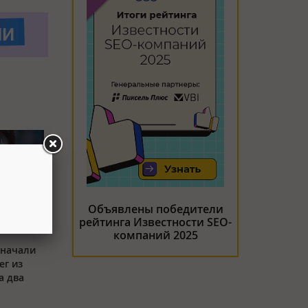
Объявлены победители
рейтинга Известности SEO-
компаний 2025
 начали
ег из
а два