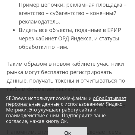
Пример цепочки: рекламная площадка –
агентство – субагентство – конечный
рекламодатель.
Видеть все объекты, поданные в ЕРИР
через кабинет ОРД Яндекса, и статусы
обработки по ним.
Таким образом в новом кабинете участники
рынка могут бесплатно регистрировать
данные, получать токены и отчитываться по
любым форматам рекламы.
SEOnews использует cookie-файлы и
обрабатывает
персональные данные
с использованием Яндекс
Инструкцию по работе с ОРД Яндекса можно
Метрики. Это улучшает работу сайта и
найти по
ссылке
.
взаимодействие с ним. Подтвердите ваше
согласие, нажав кнопу Ок.
Напомним, список всех ОРД включает семь
Ок