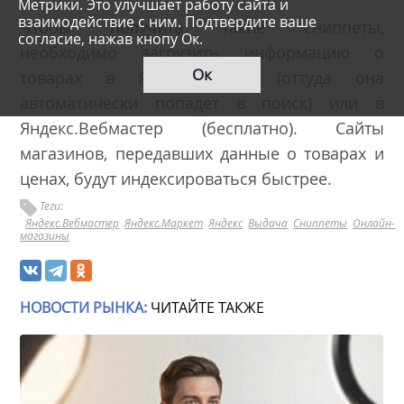
Метрики. Это улучшает работу сайта и
взаимодействие с ним. Подтвердите ваше
Чтобы получить такие сниппеты,
согласие, нажав кнопу Ок.
необходимо загрузить информацию о
Ок
товарах в Яндекс.Маркет (оттуда она
автоматически попадет в поиск) или в
Яндекс.Вебмастер (бесплатно). Сайты
магазинов, передавших данные о товарах и
ценах, будут индексироваться быстрее.
Теги:
Яндекс.Вебмастер
Яндекс.Маркет
Яндекс
Выдача
Сниппеты
Онлайн-
магазины
НОВОСТИ РЫНКА:
ЧИТАЙТЕ ТАКЖЕ