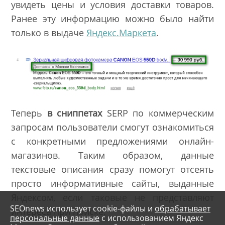
увидеть
цены и условия доставки товаров
.
Ранее эту информацию можно было найти
только в выдаче
Яндекс.Маркета
.
Теперь
в сниппетах
SERP по коммерческим
запросам пользователи смогут ознакомиться
с конкретными предложениями онлайн-
магазинов. Таким образом, данные
текстовые описания сразу помогут отсеять
просто информативные сайты, выданные
Яндексом, если таковые не представляют
SEOnews использует cookie-файлы и
обрабатывает
интереса при поиске.
персональные данные
с использованием Яндекс