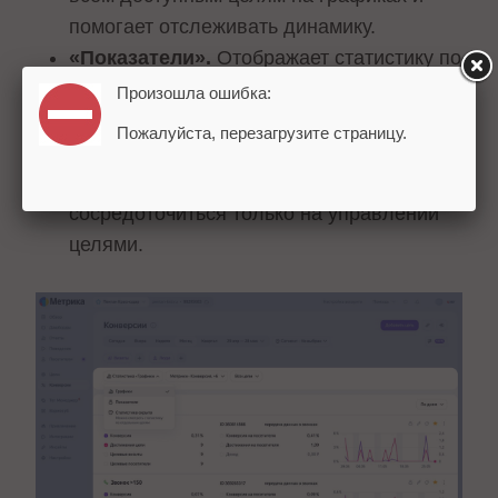
помогает отслеживать динамику.
«Показатели».
Отображает статистику по
целям в виде отдельных показателей по
Произошла ошибка:
выбранным метрикам.
Пожалуйста, перезагрузите страницу.
«Статистика скрыта».
Полностью
скрывает статистику, если нужно
сосредоточиться только на управлении
целями.