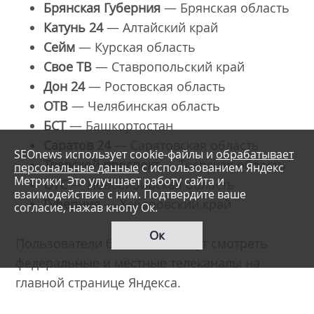
Брянская Губерния
— Брянская область
Катунь 24
— Алтайский край
Сейм
— Курская область
Свое ТВ
— Ставропольский край
Дон 24
— Ростовская область
ОТВ
— Челябинская область
БСТ
— Башкортостан
Саратов 24
— Саратовская область
SEOnews использует cookie-файлы и
обрабатывает
Тверской проспект
— Тверская область
персональные данные
с использованием Яндекс
Метрики. Это улучшает работу сайта и
ОТС
— Новосибирская область
взаимодействие с ним. Подтвердите ваше
Губерния
— Хабаровский край
согласие, нажав кнопу Ок.
Ок
Пользователи бесплатно могут смотреть
федеральные и местные телеканалы на
главной странице Яндекса.