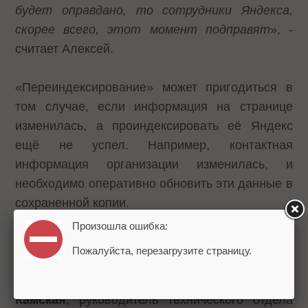
будет оправдано, то сотрудники Яндекса,
скорее всего, этот момент подправят
», -
считает Алексей.
«Переиндексирование» может пригодиться в
том случае, если информация на странице
изменилась, а проиндексировать её Яндекс
ещё не успел. Например, контактная
информация организации изменилась, и
необходимо оперативно обновить эти данные в
сохраненной копии.
Произошла ошибка:
В целом, нововведение очень полезное как
Пожалуйста, перезагрузите страницу.
для вебмастеров, так и для пользователей. Но
есть не до конца понятные моменты. Так
Елена
Камская
, руководитель технического отдела