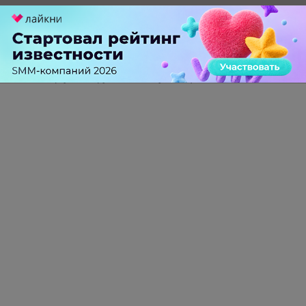
-
0
+
Ответить
Александр
Дмитрий Кондратенко
больше года назад
аргументируйте, пожалуйста :)
-
0
+
Ответить
ПЕРЕЙТИ НА ПОЛНУЮ ВЕРСИЮ
© SEOnews.ru Все права защищены. 2026