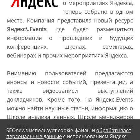
о мероприятиях Яндекса,
теперь собрано в одном
месте. Компания представила новый ресурс
Яндекс\.Events
, где будет размещаться
информация о прошедших и будущих
конференциях, школах, семинарах,
вебинарах и прочих мероприятиях Яндекса.
Вниманию пользователей предлагаются
анонсы и новости событий, презентации, а
также видеозаписи выступлений
докладчиков. Кроме того, на Яндекс.Events
можно найти научные статьи, информацию о
Школе анализа данных, Школе менеджеров
Яндекса и Курсах информационных
SEOnews использует cookie-файлы и
обрабатывает
технологий.
персональные данные
с использованием Яндекс