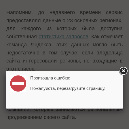
Напомним, до недавнего времени сервис
предоставлял данные о 23 основных регионах,
для каждого из которых была доступна
собственная
статистика запросов
. Как отмечает
команда Яндекса, этих данных могло быть
недостаточно в том случае, если владельца
сайта интересовали регионы, не входящие в
этот список.
Произошла ошибка:
Сергей Петраковский
, коммерческий директор
Пожалуйста, перезагрузите страницу.
агентства интернет-рекламы
i-Media
, отмечает,
что это нововведение особенно оценят
компании, которые занимаются региональным
продвижением своего сайта.