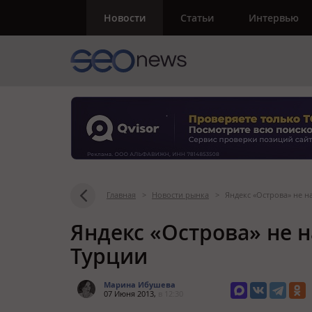
Новости
Статьи
Интервью
Главная
>
Новости рынка
>
Яндекс «Острова» не на
Яндекс «Острова» не на
Турции
Марина Ибушева
07 Июня 2013,
в 12:30