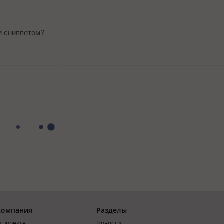
м сниппетом?
Компания
Разделы
 проекте
Новости