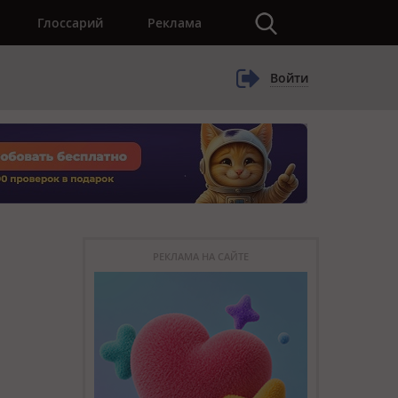
×
Глоссарий
Реклама
Войти
РЕКЛАМА НА САЙТЕ