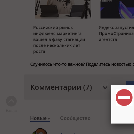
Российский рынок
Яндекс запустил
инфлюенс-маркетинга
ПромоСтраница
вошел в фазу стагнации
агентств
после нескольких лет
роста
Случилось что-то важное? Поделитесь новостью 
Комментарии (7)
Наверх
Новые
Сообщество