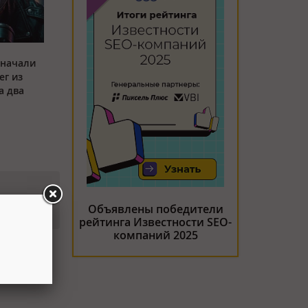
 начали
ег из
а два
Объявлены победители
рейтинга Известности SEO-
компаний 2025