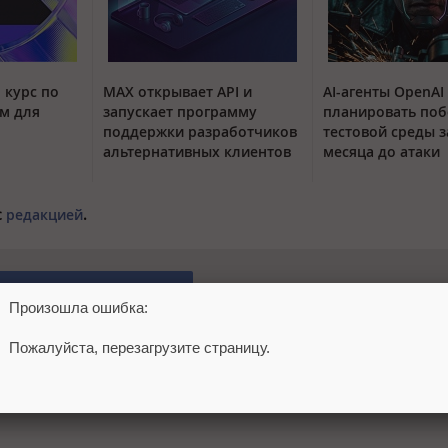
 курс по
MAX открывает API и
AI-агенты OpenAI
м для
запускает программу
планировать поб
поддержки разработчиков
тестовой среды з
альтернативных клиентов
месяца до атаки
с
редакцией
.
Добавить комментарий
Произошла ошибка:
Пожалуйста, перезагрузите страницу.
Подписаться
Войти