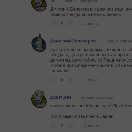
ar
больше года назад
Дмитрий Белозеров, какая разница на 
именно в выдаче, а не на слайдах.
-
0
+
Ответить
Дмитрий Белозеров
больше года н
ar, в этом вся и проблема. Технология 
ресурсы, да и региональность запросов
допустим, автомобиль из Турции польз
можете поэкспериментировать с выдач
площадке.
-
0
+
Ответить
Дмитрий
больше года назад
www.yandex.com.tr/yandsearch?text=fil
Вот пример я так понял.Сергей,
-
0
+
Ответить