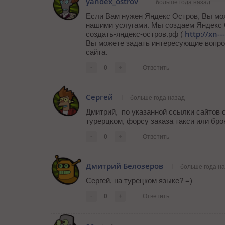
yandex_ostrov
больше года назад
Если Вам нужен Яндекс Остров, Вы мо
нашими услугами. Мы создаем Яндекс О
http://xn-
создать-яндекс-остров.рф (
Вы можете задать интересующие вопро
сайта.
-
0
+
Ответить
Сергей
больше года назад
Дмитрий, по указанной ссылки сайтов с
турерцком, форсу заказа такси или бр
-
0
+
Ответить
Дмитрий Белозеров
больше года н
Сергей, на турецком языке? =)
-
0
+
Ответить