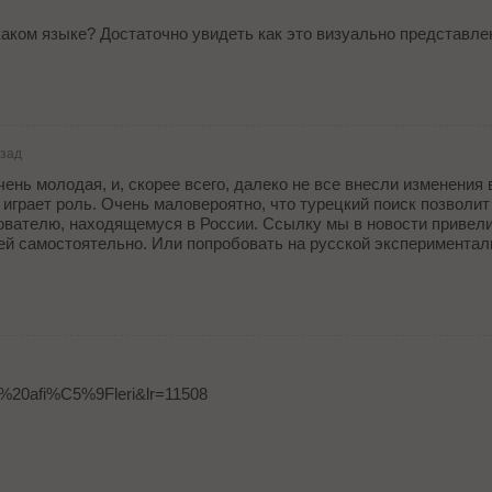
каком языке? Достаточно увидеть как это визуально представле
азад
очень молодая, и, скорее всего, далеко не все внесли изменения 
 играет роль. Очень маловероятно, что турецкий поиск позволит
ователю, находящемуся в России. Ссылку мы в новости привели
ей самостоятельно. Или попробовать на русской экспериментал
m%20afi%C5%9Fleri&lr=11508