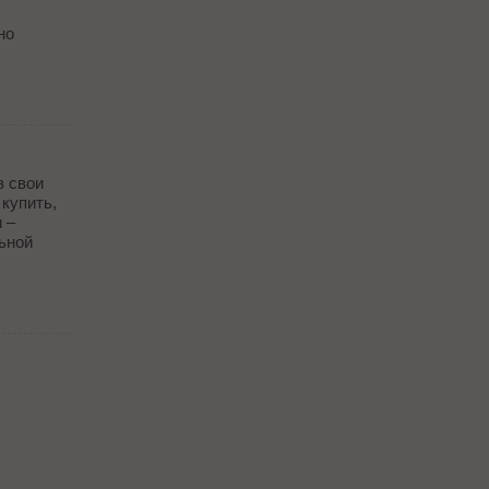
но
в свои
 купить,
 –
ьной