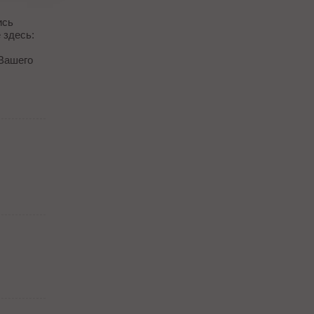
ись
 здесь:
 Вашего