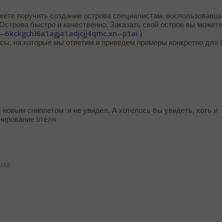
жете поручить создание острова специалистам, воспользовавш
строва быстро и качественно. Заказать свой остров вы можете
----6kckgchl6a1agja1adjcjj4qmc.xn--p1ai
)
сы, на которые мы ответим и приведем примеры конкретно для
 новым сниппетом я не увидел. А хотелось бы увидеть, хоть и
онирование отеля
азад