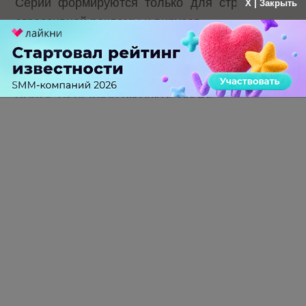
Серии формируются только для страниц без
X | Закрыть
агрессивной рекламы и вирусов.
Теги:
Яндекс.Картинки
Серии
Изображения
НОВОСТИ РЫНКА:
ЧИТАЙТЕ ТАКЖЕ
Российский рынок инфлюенс-маркетинга вошел в фазу
стагнации после нескольких лет роста