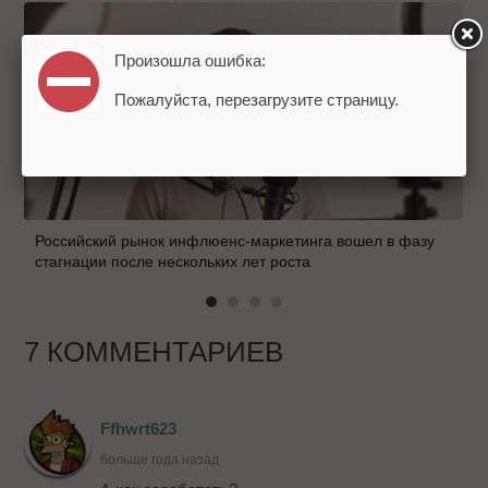
Произошла ошибка:
Пожалуйста, перезагрузите страницу.
Российский рынок инфлюенс-маркетинга вошел в фазу
стагнации после нескольких лет роста
7 КОММЕНТАРИЕВ
Ffhwrt623
больше года назад