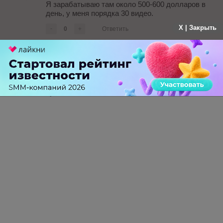
Я зарабатываю там около 500-600 долларов в
день, у меня порядка 30 видео.
X | Закрыть
-
0
+
Ответить
tomskvsusa
больше года назад
ну сколько там можно зараьотать?
-
0
+
Ответить