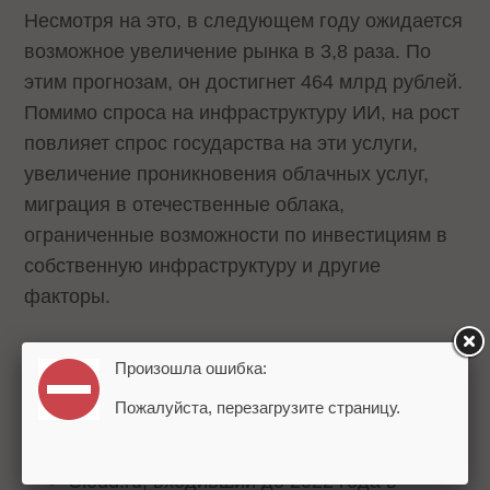
Несмотря на это, в следующем году ожидается
возможное увеличение рынка в 3,8 раза. По
этим прогнозам, он достигнет 464 млрд рублей.
Помимо спроса на инфраструктуру ИИ, на рост
повлияет спрос государства на эти услуги,
увеличение проникновения облачных услуг,
миграция в отечественные облака,
ограниченные возможности по инвестициям в
собственную инфраструктуру и другие
факторы.
В этом году крупнейшими игроками рынка
Произошла ошибка:
IaaS+PaaS (инфраструктура/платформа как
Пожалуйста, перезагрузите страницу.
услуга) стали:
Cloud.ru, входивший до 2022 года в