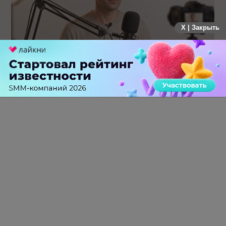
X | Закрыть
Российский рынок инфлюенс-маркетинга вошел в фазу
стагнации после нескольких лет роста
0 КОММЕНТАРИЕВ
ПЕРЕЙТИ НА ПОЛНУЮ ВЕРСИЮ