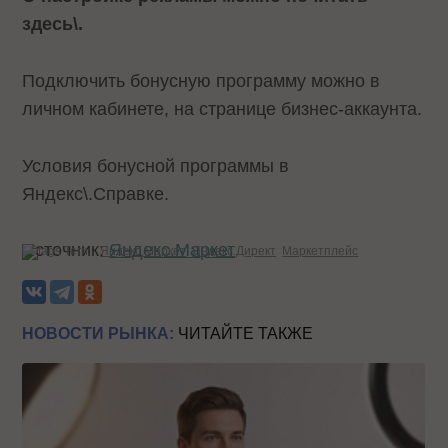
здесь\.
Подключить бонусную программу можно в
личном кабинете, на странице бизнес-аккаунта.
Условия бонусной программы в
Яндекс\.Справке.
Источник:
Яндекс.Маркет
Теги:
Яндекс.Маркет
Яндекс.Директ
Маркетплейс
НОВОСТИ РЫНКА:
ЧИТАЙТЕ ТАКЖЕ