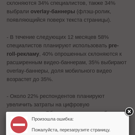
склоняются 34% специалистов, также 34%
выбрали
overlay-баннеры
(флэш-ролик,
появляющийся поверх текста страницы).
- В течение следующих 12 месяцев 58%
специалистов планируют использовать
pre-
roll-рекламу
, 40% опрошенных склоняются к
расширенным видео-баннерам, 35% выбирают
overlay-баннеры, доля мобильного видео
возрастет до 35%.
- Около 22% респондентов планируют
увеличить затраты на цифровую
видеорекламу. Обоснованием служит большой
Произошла ошибка:
охват аудитории, размер затрат, высокий
уровень рекламного контакта.
Пожалуйста, перезагрузите страницу.