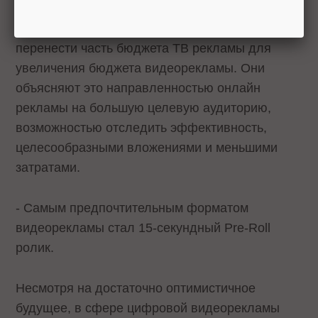
- Большинство опрошенных планируют
перенести часть бюджета ТВ рекламы для
увеличения бюджета видеорекламы. Они
объясняют это направленностью онлайн
рекламы на большую целевую аудиторию,
возможностью отследить эффективность,
целесообразными вложениями и меньшими
затратами.
- Самым предпочтительным форматом
видеорекламы стал 15-секундный Pre-Roll
ролик.
Несмотря на достаточно оптимистичное
будущее, в сфере цифровой видеорекламы