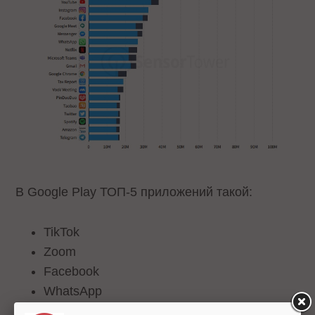
В Google Play ТОП-5 приложений такой:
TikTok
Zoom
Facebook
WhatsApp
Aarogya Setu (индийское приложение для