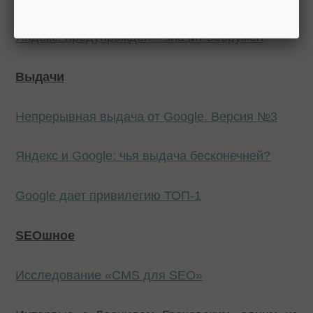
Яндекс: предупрежден – значит вооружен
Выдачи
Непрерывная выдача от Google. Версия №3
Яндекс и Google: чья выдача бесконечней?
Google дает привилегию ТОП-1
SEO
шное
Исследование «CMS для SEO»