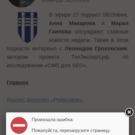
Команда SEOnews
В эфире 27 подкаст SEOnews,
Анна Макарова
и
Марал
Гаипова
обсуждают главные
новости недели. Также в этом
подкасте интервью с
Леонидом Гроховским
,
автором проекта ТопЭксперт.рф, об
исследовании «CMS для SEO».
Главное
Яндекс запустил «Рейкьявик»
Оптимизаторы о «Рейкьявик»
Произошла ошибка:
Пожалуйста, перезагрузите страницу.
Google Panda, добро пожаловать в Россию!