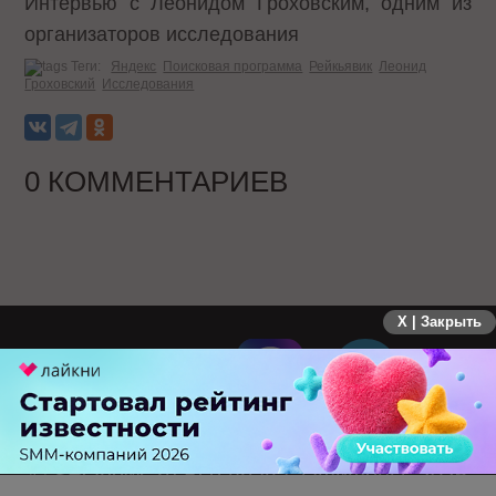
Интервью с Леонидом Гроховским, одним из
организаторов исследования
Теги:
Яндекс
Поисковая программа
Рейкьявик
Леонид
Гроховский
Исследования
0 КОММЕНТАРИЕВ
X | Закрыть
ПЕРЕЙТИ НА ПОЛНУЮ ВЕРСИЮ
© SEOnews.ru Все права защищены. 2026