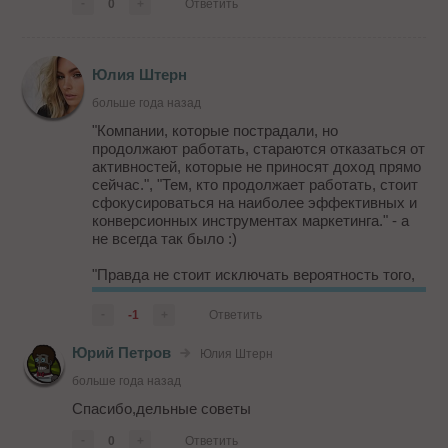
-
0
+
Ответить
Юлия Штерн
больше года назад
"Компании, которые пострадали, но
продолжают работать, стараются отказаться от
активностей, которые не приносят доход прямо
сейчас.", "Тем, кто продолжает работать, стоит
сфокусироваться на наиболее эффективных и
конверсионных инструментах маркетинга." - а
не всегда так было :)
"Правда не стоит исключать вероятность того,
что часть из этих экспериментов окажется
успешными и компании захотят дальше
-
-1
+
Ответить
усиливать онлайн-направление, в таком случае
рано или ...
Юрий Петров
Юлия Штерн
больше года назад
Спасибо,дельные советы
-
0
+
Ответить