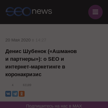
≡
20 Мая 2020
в 14:27
Денис Шубенок («Ашманов
и партнеры»): о SEO и
интернет-маркетинге в
коронакризис
4
63189
Подпишитесь на нас в MAX