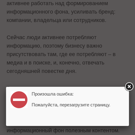
активнее работать над формированием
информационного фона, усиливать бренд:
компании, владельца или сотрудников.
Сейчас люди активнее потребляют
информацию, поэтому бизнесу важно
присутствовать там, где ее потребляют – в
медиа и в поиске, и, конечно, отвечать
сегодняшней повестке дня.
Во многих компаниях сотрудники не могут в
Произошла ошибка:
том же объеме заниматься своей основной
деятельностью, но они могут поделиться
Пожалуйста, перезагрузите страницу.
опытом с другими людьми, построить свой
личный бренд и помочь компании наполнить
информационный фон полезным контентом.