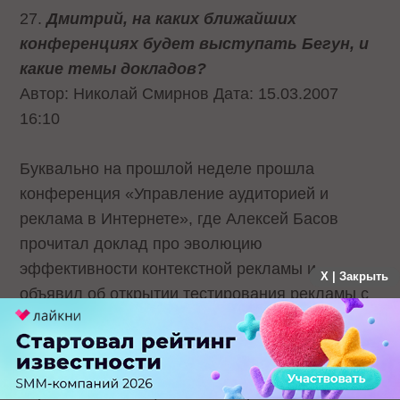
27.
Дмитрий, на каких ближайших
конференциях будет выступать Бегун, и
какие темы докладов?
Автор: Николай Смирнов Дата: 15.03.2007
16:10
Буквально на прошлой неделе прошла
конференция «Управление аудиторией и
реклама в Интернете», где Алексей Басов
прочитал доклад про эволюцию
эффективности контекстной рекламы и
X | Закрыть
объявил об открытии тестирования рекламы с
оплатой за результат. Ближайшая
конференция с нашим участием – КИБ
(Конференция «Интернет и Бизнес») 19-20
апреля. Поскольку мы любим рассказывать на