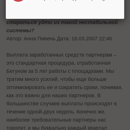
и понимаете ли вы, что серьезные
площадки при первой возможности будут
стараться уйти из такой нестабильной
системы?
Автор: Анна Пивень Дата: 16.03.2007 22:46
Выплата заработанных средств партнерам –
это стандартная процедура, отработанная
Бегуном за 5 лет работы с площадками. Мы
тратим много усилий, чтобы еще больше
оптимизировать ее и сократить сроки, понимая,
как это важно для наших партнеров. В
большинстве случаев выплаты происходят в
течение одной-двух недель. Конечно же,
наиболее требовательные партнеры нас
торопят, и мы буквально каждый квартал