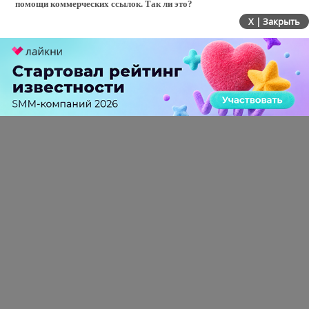
помощи коммерческих ссылок. Так ли это?
X | Закрыть
Мы не комментируем предположения оптимизаторов. На SEO-
форумах можно встретить как близкие к реальности, так и совершенно
фантастические гипотезы.
Недавно Яндекс предлагал протестировать на
buki
обновленную
формулу ранжирования. Все последние алгоритмы не предлагали
протестировать на
buki
. Почему в этот раз сделали исключение?
Выкатывать или не выкатывать на buki - зависит от поставленной
задачи и от того, хотим ли мы получить пользовательский ответ. В этот
раз нам это было нужно. Мы сильно меняем принципы оценки и
понимаем, что могут быть какие-то искажения. Нам было важно
получить мнение пользователей и понять, какие есть недостатки вот на