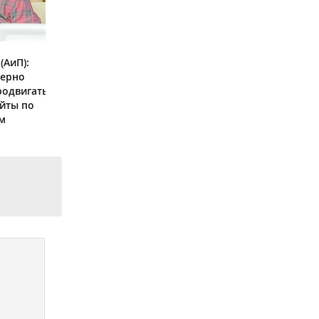
(АиП):
мерно
родвигать
йты по
м