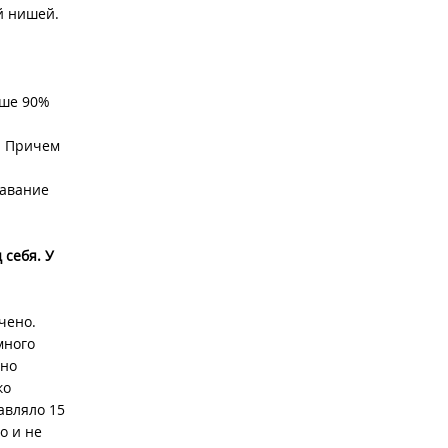
й нишей.
ьше 90%
. Причем
тавание
 себя. У
чено.
много
ьно
ко
авляло 15
о и не