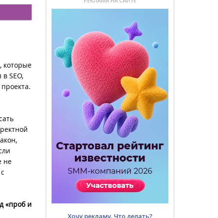
РЕКЛАМА НА САЙТЕ
, которые
 в SEO,
 проекта.
сать
рректной
акон,
сли
е не
 с
д «проб и
Хочу рекламу. Что делать?