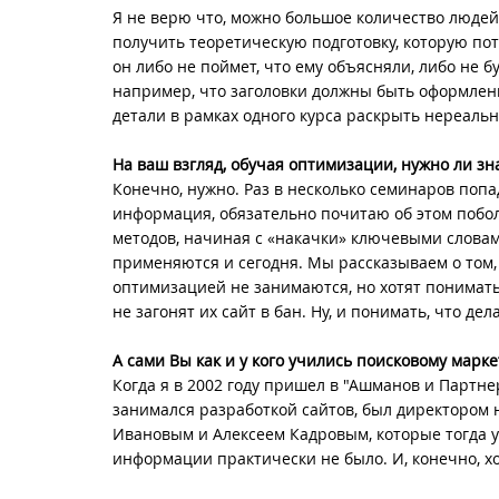
Я не верю что, можно большое количество людей
получить теоретическую подготовку, которую пот
он либо не поймет, что ему объясняли, либо не б
например, что заголовки должны быть оформлены
детали в рамках одного курса раскрыть нереальн
На ваш взгляд, обучая оптимизации, нужно ли з
Конечно, нужно. Раз в несколько семинаров попа
информация, обязательно почитаю об этом побол
методов, начиная с «накачки» ключевыми слова
применяются и сегодня. Мы рассказываем о том,
оптимизацией не занимаются, но хотят понимать
не загонят их сайт в бан. Ну, и понимать, что д
А сами Вы как и у кого учились поисковому марке
Когда я в 2002 году пришел в "Ашманов и Партне
занимался разработкой сайтов, был директором 
Ивановым и Алексеем Кадровым, которые тогда уж
информации практически не было. И, конечно, хо