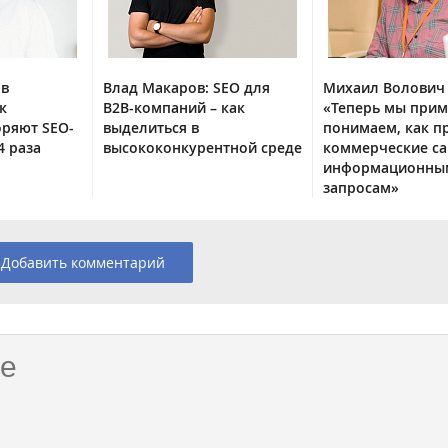
ов
Влад Макаров: SEO для
Михаил Волович 
к
B2B-компаний – как
«Теперь мы при
оряют SEO-
выделиться в
понимаем, как п
4 раза
высококонкурентной среде
коммерческие са
информационны
запросам»
Добавить комментарий