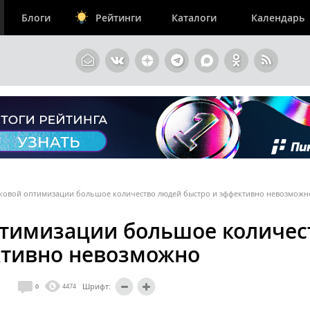
Блоги
Рейтинги
Каталоги
Календарь
ковой оптимизации большое количество людей быстро и эффективно невозможн
птимизации большое количес
ктивно невозможно
Шрифт:
0
4474