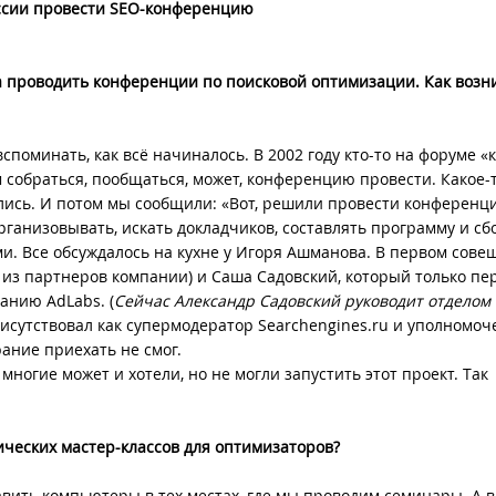
оссии провести SEO-конференцию
 проводить конференции по поисковой оптимизации. Как возн
споминать, как всё начиналось. В 2002 году кто-то на форуме «
 собраться, пообщаться, может, конференцию провести. Какое-
лись. И потом мы сообщили: «Вот, решили провести конференц
организовывать, искать докладчиков, составлять программу и сб
. Все обсуждалось на кухне у Игоря Ашманова. В первом сов
н из партнеров компании) и Саша Садовский, который только пе
анию AdLabs. (
Cейчас Александр Садовский руководит отделом 
рисутствовал как супермодератор Searchengines.ru и уполномо
ание приехать не смог.
 многие может и хотели, но не могли запустить этот проект. Так
ческих мастер-классов для оптимизаторов?
авить компьютеры в тех местах, где мы проводим семинары. А 