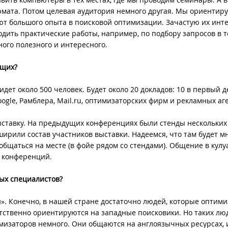
ормата. Потом целевая аудитория немного другая. Мы ориентир
ют большого опыта в поисковой оптимизации. Зачастую их инт
одить практические работы, например, по подбору запросов в 
ного полезного и интересного.
ущих?
ет около 500 человек. Будет около 20 докладов: 10 в первый де
oogle, Рамблера, Mail.ru, оптимизаторских фирм и рекламных аге
ставку. На предыдущих конференциях были стенды нескольких
ширили состав участников выставки. Надеемся, что там будет м
общаться на месте (в фойе рядом со стендами). Общение в кулу
 конференций.
ых специалистов?
й». Конечно, в нашей стране достаточно людей, которые оптим
етственно ориентируются на западные поисковики. Но таких лю
имизаторов немного. Они общаются на англоязычных ресурсах, 