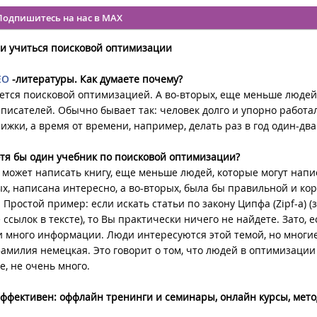
Подпишитесь на нас в MAX
ии учиться поисковой оптимизации
EO
-литературы. Как думаете почему?
ется поисковой оптимизацией. А во-вторых, еще меньше людей
исателей. Обычно бывает так: человек долго и упорно работал
нижки, а время от времени, например, делать раз в год один-два
тя бы один учебник по поисковой оптимизации?
к может написать книгу, еще меньше людей, которые могут напи
ых, написана интересно, а во-вторых, была бы правильной и ко
Простой пример: если искать статьи по закону Ципфа (Zipf-а) (з
сылок в тексте), то Вы практически ничего не найдете. Зато, е
ти много информации. Люди интересуются этой темой, но многи
фамилия немецкая. Это говорит о том, что людей в оптимизации
, не очень много.
 эффективен: оффлайн тренинги и семинары, онлайн курсы, мето