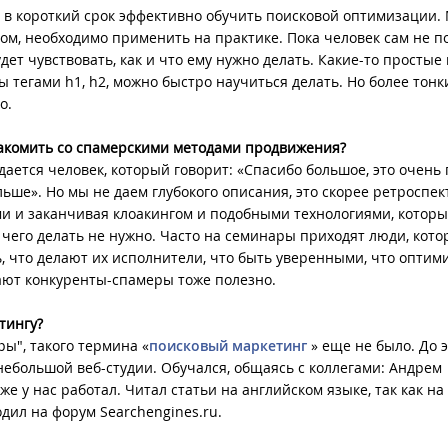
 в короткий срок эффективно обучить поисковой оптимизации.
ом, необходимо применить на практике. Пока человек сам не п
удет чувствовать, как и что ему нужно делать. Какие-то простые
 тегами h1, h2, можно быстро научиться делать. Но более тонк
о.
накомить со спамерскими методами продвижения?
дается человек, который говорит: «Спасибо большое, это очень
ьше». Но мы не даем глубокого описания, это скорее ретроспек
ми и заканчивая клоакингом и подобными технологиями, котор
 чего делать не нужно. Часто на семинары приходят люди, кот
, что делают их исполнители, что быть уверенными, что оптим
елают конкуренты-спамеры тоже полезно.
тингу?
ры", такого термина «
поисковый маркетинг
» еще не было. До э
небольшой веб-студии. Обучался, общаясь с коллегами: Андрем
е у нас работал. Читал статьи на английском языке, так как на
дил на форум Searchengines.ru.