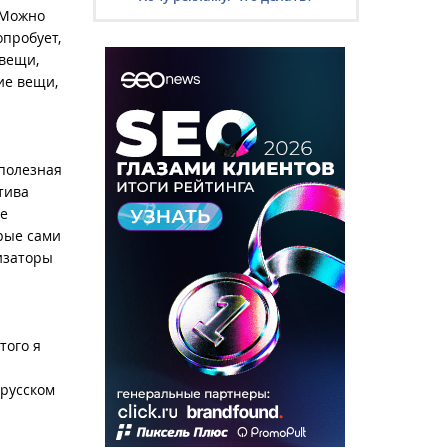
 Можно
опробует,
 вещи,
ие вещи,
 полезная
тива
ые
орые сами
изаторы
того я
 русском