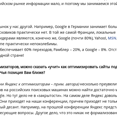
ссийском рынке информации мало, и поэтому мы занимаемся это
рынок у нас другой. Например, Google в Германии занимает бол
оисковиков практически нет. В той же самой Франции, локальные
лидерами являются, конечно же, Google (почти 80%), Yahoo!,
MSN
опе практически непоколебимы.
обеспечивает 60% переходов, Рамблер – 20%, а Google – 8%. Отс
одной стране!
мизаторов, можно сказать «учит» как оптимизировать сайты под
 Чья позиция Вам ближе?
и Яндекс к оптимизаторам – прим. автора)
несколько преувели
ов на российских поисковых машинах можно найти достаточно 
e. Но тут дело не в «закрытости». На самом деле Яндекс довол
 Они приходят на наши конференции, причем приходят не толь
елый десант. Например, на прошлой конференции Яндекс предст
есующие вопросы. Другое дело, что это никак не формализован