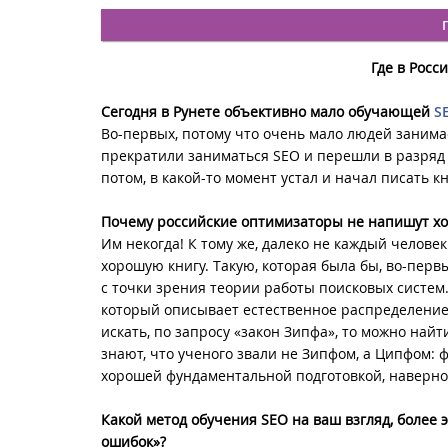
Где в Росс
Сегодня в Рунете объективно мало обучающей
S
Во-первых, потому что очень мало людей занима
прекратили заниматься SEO и перешли в разряд п
потом, в какой-то момент устал и начал писать к
Почему российские оптимизаторы не напишут хо
Им некогда! К тому же, далеко не каждый челове
хорошую книгу. Такую, которая была бы, во-перв
с точки зрения теории работы поисковых систем. 
который описывает естественное распределение с
искать, по запросу «закон Зипфа», то можно най
знают, что ученого звали не Зипфом, а Ципфом: 
хорошей фундаментальной подготовкой, наверное
Какой метод обучения SEO на ваш взгляд, более
ошибок»?