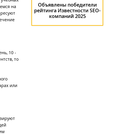
Объявлены победители
уемся на
рейтинга Известности SEO-
ересуют
компаний 2025
течение
нь, 10 -
нтств, то
ного
арах или
изируют
дей
им