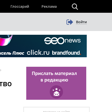
×
Глоссарий
Реклама
Войти
о
тво