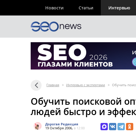
Новости
Статьи
Интервью
Главная
>
Интервью с экспертами
>
Обучить поис
Обучить поисковой о
людей быстро и эффе
Дорогая Редакция
19 Октября 2006,
в 12:00