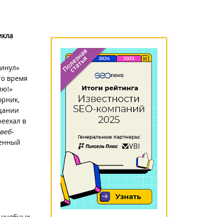
икла
кинул»
то время
ию!»
орник,
ещании
реехал в
веб-
ченный
в учебных