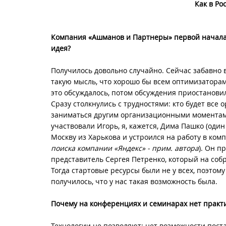
Как в Р
Компания «Ашманов и Партнеры» первой начала
идея?
Получилось довольно случайно. Сейчас забавно в
такую мысль, что хорошо бы всем оптимизаторам
это обсуждалось, потом обсуждения приостанови
Сразу столкнулись с трудностями: кто будет все 
заниматься другим организационными моментами
участвовали Игорь, я, кажется, Дима Пашко (оди
Москву из Харькова и устроился на работу в комп
поиска компании «Яндекс» - прим. автора
). Он п
представитель Сергея Петренко, который на собр
Тогда стартовые ресурсы были не у всех, поэтому
получилось, что у нас такая возможность была.
Почему на конференциях и семинарах нет практи
Технологии не позволяют: нет возможности пост