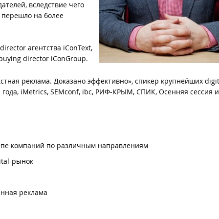
ателей, вследствие чего
 перешло на более
irector агентства iConText,
uying director iConGroup.
стная реклама. Доказано эффективно», спикер крупнейших digit
года, iMetrics, SEMconf, ibc, РИФ-КРЫМ, СПИК, Осенняя сессия 
уппе компаний по различным направлениям
ital-рынок
анная реклама