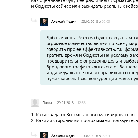
Как оцениваете будущее различных форматов рек
и бюджеты сейчас или выжидать реальных кейсо
Алексей Федин
23.02.2018 в
09:03
Добрый день. Реклама будет всегда там, 
огромное количество людей по всему миру
говорить про ее эффективность, т.к. фор
тратить время и бюджеты на рекламу в ме
предварительно определив цель и выбрав
брендового трафика контекста от баннера в
индивидуально. Если вы правильно опред
чужих кейсов. Пока конкуренции мало, ну
Павел
29.01.2018 в
12:53
1. Какие задачи Вы смогли автоматизировать в 
2. Какими сторонними программами пользуйтесь
Алексей Федин
23.02.2018 в
09:04