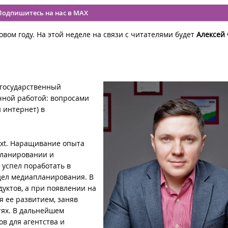
Подпишитесь на нас в MAX
вом году. На этой неделе на связи с читателями будет
Алексей 
 государственный
чной работой: вопросами
 интернет) в
Text. Наращивание опыта
планировании и
й успел поработать в
дел медиапланирования. В
дуктов, а при появлении на
 ее развитием, заняв
тях. В дальнейшем
в для агентства и