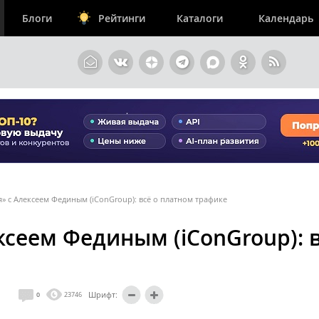
Блоги
Рейтинги
Каталоги
Календарь
» с Алексеем Фединым (iConGroup): всё о платном трафике
сеем Фединым (iConGroup): в
Шрифт:
0
23746