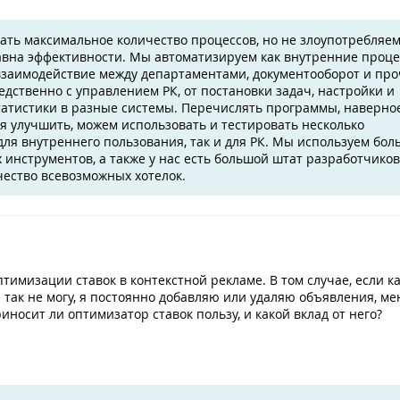
ть максимальное количество процессов, но не злоупотребляем
равна эффективности. Мы автоматизируем как внутренние проце
 взаимодействие между департаментами, документооборот и про
едственно с управлением РК, от постановки задач, настройки и
татистики в разные системы. Перечислять программы, наверное
ся улучшить, можем использовать и тестировать несколько
для внутреннего пользования, так и для РК. Мы используем бол
 инструментов, а также у нас есть большой штат разработчиков
чество всевозможных хотелок.
птимизации ставок в контекстной рекламе. В том случае, если 
 я так не могу, я постоянно добавляю или удаляю объявления, м
риносит ли оптимизатор ставок пользу, и какой вклад от него?