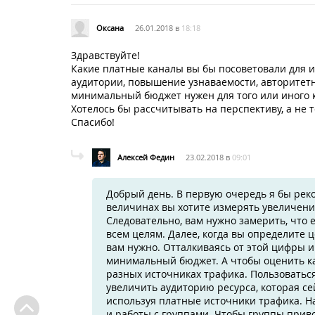
Оксана
26.01.2018 в
18:18
Здравствуйте!
Какие платные каналы вы бы посоветовали для 
аудитории, повышение узнаваемости, авторитетн
минимальный бюджет нужен для того или иного 
Хотелось бы рассчитывать на перспективу, а не 
Спасибо!
Алексей Федин
23.02.2018 в
09:01
Добрый день. В первую очередь я бы рек
величинах вы хотите измерять увеличение
Следовательно, вам нужно замерить, что е
всем целям. Далее, когда вы определите 
вам нужно. Отталкиваясь от этой цифры 
минимальный бюджет. А чтобы оценить кач
разных источниках трафика. Пользоватьс
увеличить аудиторию ресурса, которая се
используя платные источники трафика. На
и работы с группами. Чтобы группы прив