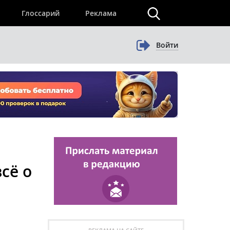
×
Глоссарий
Реклама
Войти
сё о