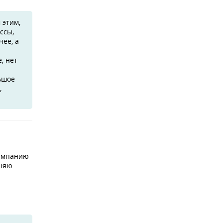
 этим,
ссы,
чее, а
, нет
ьшое
,
кампанию
еняю