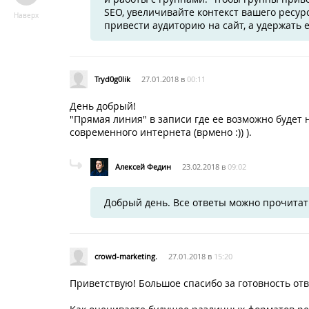
SEO, увеличивайте контекст вашего ресурс
Наверх
привести аудиторию на сайт, а удержать е
Tryd0g0lik
27.01.2018 в
00:11
День добрый!
"Прямая линия" в записи где ее возможно будет н
современного интернета (врмено :)) ).
Алексей Федин
23.02.2018 в
09:02
Добрый день. Все ответы можно прочитать
crowd-marketing.
27.01.2018 в
15:20
Приветствую! Большое спасибо за готовность отв