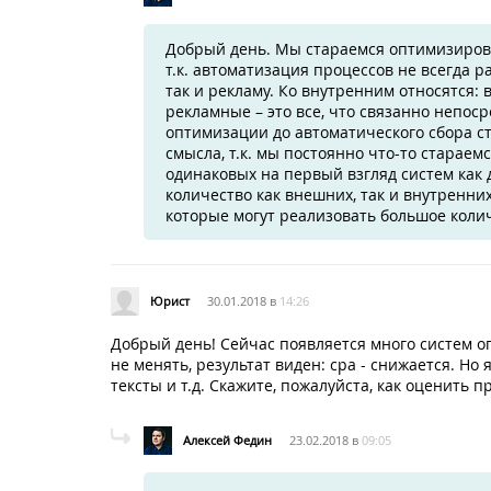
Добрый день. Мы стараемся оптимизирова
т.к. автоматизация процессов не всегда 
так и рекламу. Ко внутренним относятся:
рекламные – это все, что связанно непоср
оптимизации до автоматического сбора с
смысла, т.к. мы постоянно что-то стараем
одинаковых на первый взгляд систем как 
количество как внешних, так и внутренних
которые могут реализовать большое коли
Юрист
30.01.2018 в
14:26
Добрый день! Сейчас появляется много систем о
не менять, результат виден: cpa - снижается. Но
тексты и т.д. Скажите, пожалуйста, как оценить п
Алексей Федин
23.02.2018 в
09:05