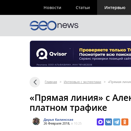
Новости
Статьи
Интервью
Главная
>
Интервью с экспертами
>
«Прямая линия
«Прямая линия» с Алек
платном трафике
Дарья Калинская
26 Февраля 2018,
в 10:25