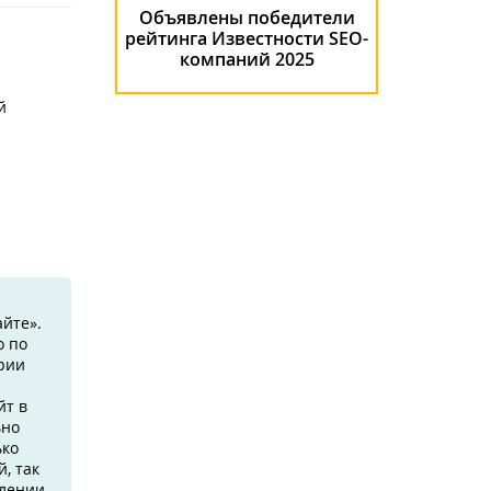
Объявлены победители
рейтинга Известности SEO-
компаний 2025
й
йте».
о по
ории
йт в
ьно
ько
, так
влении