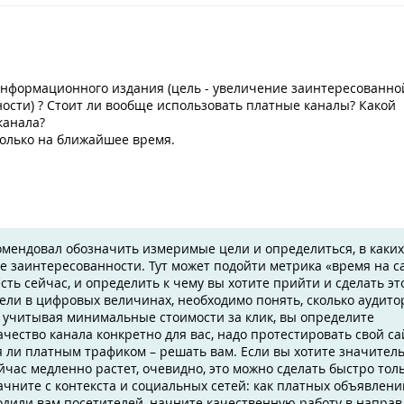
информационного издания (цель - увеличение заинтересованно
ости) ? Стоит ли вообще использовать платные каналы? Какой
канала?
только на ближайшее время.
омендовал обозначить измеримые цели и определиться, в каких
 заинтересованности. Тут может подойти метрика «время на са
сть сейчас, и определить к чему вы хотите прийти и сделать эт
цели в цифровых величинах, необходимо понять, сколько аудит
и учитывая минимальные стоимости за клик, вы определите
ество канала конкретно для вас, надо протестировать свой са
я ли платным трафиком – решать вам. Если вы хотите значител
йчас медленно растет, очевидно, это можно сделать быстро тол
чните с контекста и социальных сетей: как платных объявлений
одили вам посетителей, начните качественную работу в напра