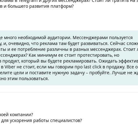
ламы в Telegram и других мессенджерах? Стоит ли тратить на 
в и большего развития платформ?
где много необходимой аудитории. Мессенджерами пользуется
, и, очевидно, что реклама там будет развиваться. Сейчас слож
маты и ее потребление различны в разных мессенджерах. Стоит 
ссенджерах? Как минимум ее стоит протестировать, но
 продукт, который вы будете рекламировать. Ожидать эффекти
 Viber не стоит, если мы говорим про last click в продажу. Все 
елите цели и поставите нужную задачу – пробуйте. Лучше не ж
жно этим пользоваться.
своей компании?
 для ускорения работы специалистов?