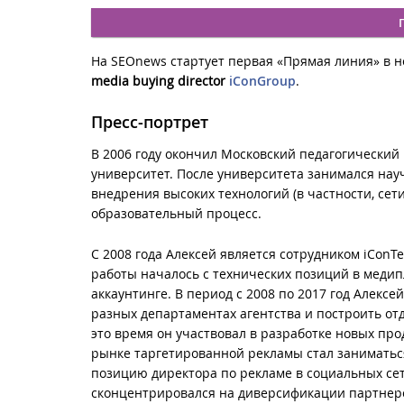
На SEOnews стартует первая «Прямая линия» в но
media buying director
iConGroup
.
Пресс-портрет
В 2006 году окончил Московский педагогический
университет. После университета занимался нау
внедрения высоких технологий (в частности, сети
образовательный процесс.
С 2008 года Алексей является сотрудником iCon
работы началось с технических позиций в меди
аккаунтинге. В период с 2008 по 2017 год Алексе
разных департаментах агентства и построить от
это время он участвовал в разработке новых про
рынке таргетированной рекламы стал заниматься
позицию директора по рекламе в социальных се
сконцентрировался на диверсификации партнеро