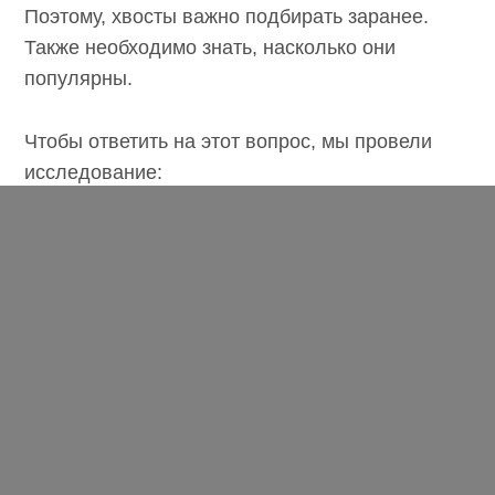
Поэтому, хвосты важно подбирать заранее.
Также необходимо знать, насколько они
популярны.
Чтобы ответить на этот вопрос, мы провели
исследование:
Цель исследования: определить самые
популярные хвосты для разных групп
страниц, в тематике «бытовая техника».
В исследовании участвовало
126 хвостов: продающие (например,
купить, заказать) и информационные
(форум, тест и т.п.).
Анализ построен на основе данных