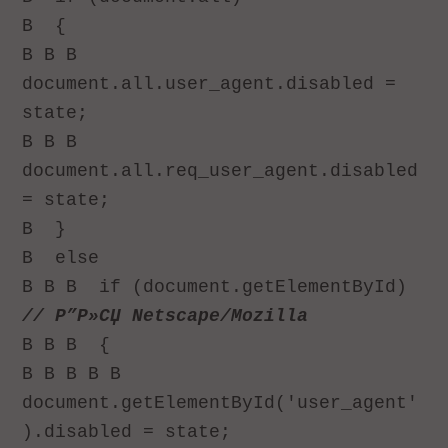
В
{
В В В
document.all.user_agent.disabled =
state;
В В В
document.all.req_user_agent.disabled
= state;
В
}
В
else
В В В
if (document.getElementById)
// Р”Р»СЏ Netscape/Mozilla
В В В
{
В В В В В
document.getElementById('user_agent'
).disabled = state;