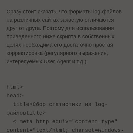
Сразу стоит сказать, что форматы log-файлов
на различных сайтах зачастую отличаются
друг от друга. Поэтому для использования
приведенного ниже скрипта в собственных
целях необходима его достаточно простая
корректировка (регулярного выражения,
интересуемых User-Agent и т.д.).
html
>
head
>
title
>Сбор статистики из
log
-
файлов
title
>
< meta http-equiv="content-type"
content="text/html; charset=windows-