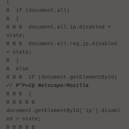
{
В
if (document.all)
В
{
В В В
document.all.ip.disabled =
state;
В В В
document.all.req_ip.disabled
= state;
В
}
В
else
В В В
if (document.getElementById)
// Р”Р»СЏ Netscape/Mozilla
В В В
{
В В В В В
document.getElementById('ip').disabl
ed = state;
В В В В В