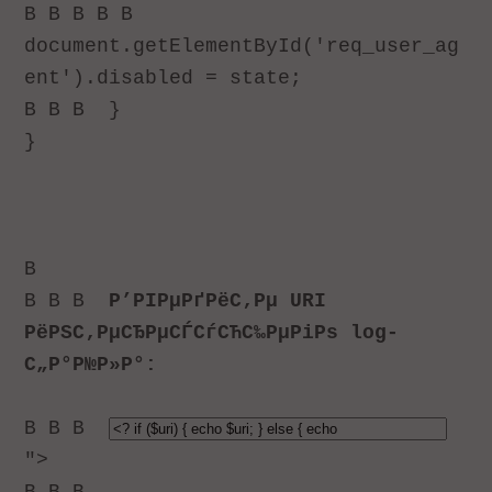
В В В В В
document.getElementById('req_user_ag
ent').disabled = state;
В В В
}
}
В
В В В
Р’РІРµРґРёС‚Рµ URI
РёРЅС‚РµСЂРµСЃСѓСЋС‰РµРіРѕ log-
С„Р°Р№Р»Р°:
В В В
">