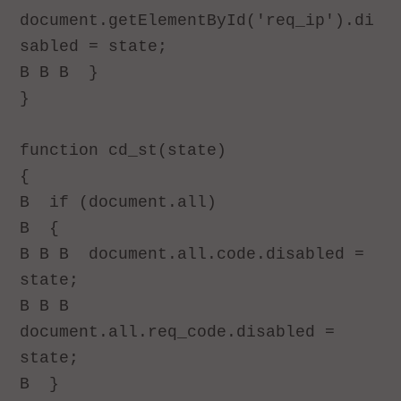
document.getElementById('req_ip').di
sabled = state;
В В В
}
}
function cd_st(state)
{
В
if (document.all)
В
{
В В В
document.all.code.disabled =
state;
В В В
document.all.req_code.disabled =
state;
В
}