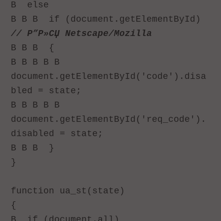
В
else
В В В
if (document.getElementById)
// Р”Р»СЏ Netscape/Mozilla
В В В
{
В В В В В
document.getElementById('code').disa
bled = state;
В В В В В
document.getElementById('req_code').
disabled = state;
В В В
}
}
function ua_st(state)
{
В
if (document.all)