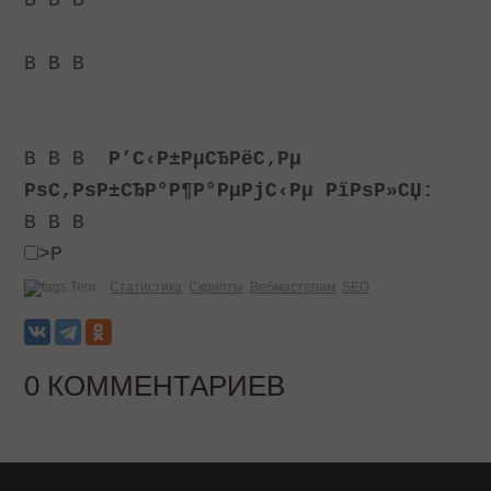
В В В
В В В
В В В
Р’С‹Р±РµСЂРёС‚Рµ
РѕС‚РѕР±СЂР°Р¶Р°РµРјС‹Рµ РїРѕР»СЏ:
В В В
>Р
Теги:
Статистика
Скрипты
Вебмастерам
SEO
0 КОММЕНТАРИЕВ