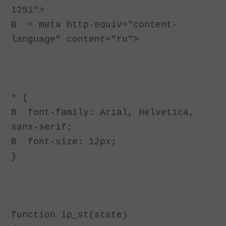
1251">
В
< meta http-equiv="content-
language" content="ru">
* {
В
font-family: Arial, Helvetica,
sans-serif;
В
font-size: 12px;
}
function ip_st(state)