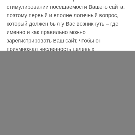
Итак, регистрация в Каталоге – это
положительный момент в развитии и
стимулировании посещаемости Вашего
сайта, поэтому первый и вполне логичный
вопрос, который должен был у Вас
возникнуть – где именно и как правильно
можно зарегистрировать Ваш сайт, чтобы он
приумножал численность целевых
посетителей?
Предлагаем Вашему вниманию полезную
инструкцию по регистрации в наиболее
известном каталоге Рунета –
Яндекс Каталоге
.
2. Регистрация в Яндекс.Каталоге: основные
понятия, принципы.