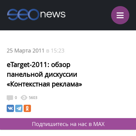
≡
25 Марта 2011
в 15:23
eTarget-2011: обзор
панельной дискуссии
«Контекстная реклама»
0
5603
Подпишитесь на нас в MAX