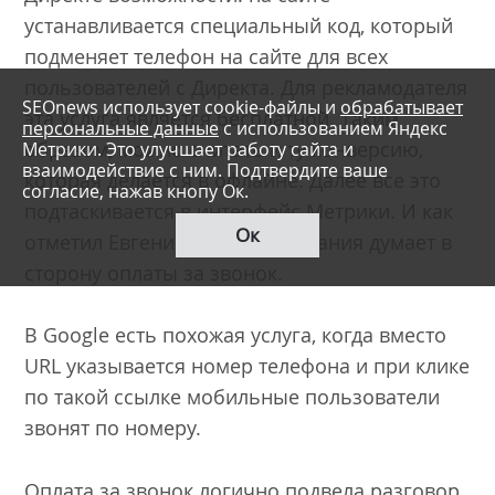
устанавливается специальный код, который
подменяет телефон на сайте для всех
пользователей с Директа. Для рекламодателя
SEOnews использует cookie-файлы и
обрабатывает
эта услуга является бесплатной. Таким
персональные данные
с использованием Яндекс
образом, можно считать и ту конверсию,
Метрики. Это улучшает работу сайта и
взаимодействие с ним. Подтвердите ваше
которая делается в офлайне. Далее все это
согласие, нажав кнопу Ок.
подтаскивается в интерфейс Метрики. И как
Ок
отметил Евгений, сейчас компания думает в
сторону оплаты за звонок.
В Google есть похожая услуга, когда вместо
URL указывается номер телефона и при клике
по такой ссылке мобильные пользователи
звонят по номеру.
Оплата за звонок логично подвела разговор