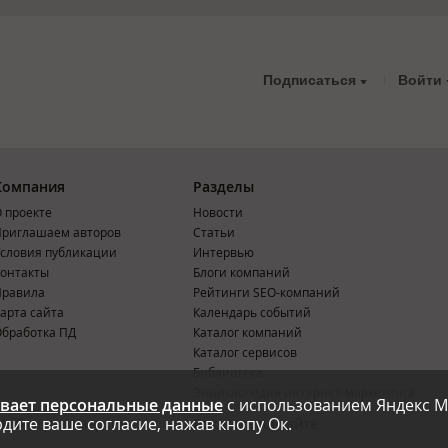
Подписаться
Войти
Компания
Разделы
 проекте
Новости
риглашаем авторов
Статьи
словия публикации
Интервью
онтакты
Блоги компаний
Правила
Рейтинги SEO-компаний
арта сайта
Календарь событий
бработка ПД
Каталог компаний
Каталог сервисов
Библиотека
Энциклопедия интернет-маркетинга
вает персональные данные
с использованием Яндекс М
дите ваше согласие, нажав кнопу Ок.
Мобильная версия
Реклама на сайте