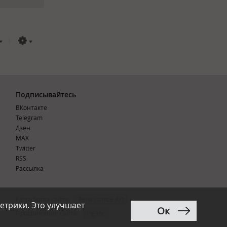
Подписывайтесь
ВКонтакте
Telegram
Дзен
MAX
Тwitter
RSS
Рассылка
Разработка сайта:
Renaissance Art
етрики. Это улучшает
Ок
12+
Продвижение сайта
:
Ingate