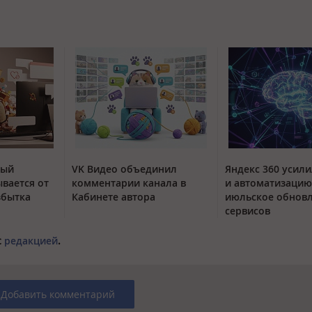
тый
VK Видео объединил
Яндекс 360 усили
вается от
комментарии канала в
и автоматизацию
збытка
Кабинете автора
июльское обнов
сервисов
с
редакцией
.
Добавить комментарий