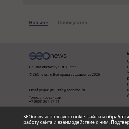
Новые
Сообщество
О
Нашли опечатку? Ctrl+Enter
П
У
© SEOnews.ru Все права защищены. 2026
К
Email редакции: info@seonews.ru
К
О
Телефон редакции:
+7 (909) 261-97-71
SEOnews использует cookie-файлы и
обрабаты
This site is protected by reCAPTCHA and the Google
Privacy Policy
and
Terms of Service
apply.
работу сайта и взаимодействие с ним. Подтвер