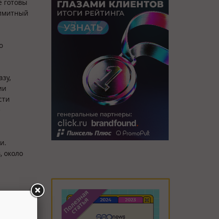
е готовы
лимитный
о
зу,
ии
сти
е
и.
, около
здан и
лся на
 школы