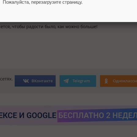
Пожалуйста, перезагрузите страницу.
ям обучены все сотрудники мэрии, а трафик и вовсе бесплатн
чется, чтобы радости было, как можно больше!
сетях.
ВКонтакте
Telegram
Одноклассн