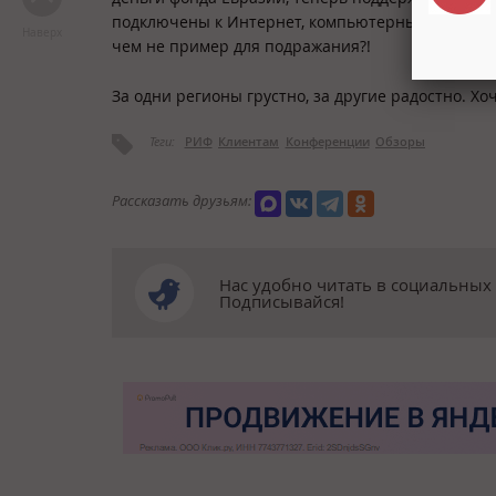
подключены к Интернет, компьютерным технологи
Наверх
чем не пример для подражания?!
За одни регионы грустно, за другие радостно. Хо
Теги:
РИФ
Клиентам
Конференции
Обзоры
Рассказать друзьям:
Нас удобно читать в социальных 
Подписывайся!