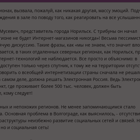
нах, вызвала, пожалуй, как никакая другая, массу эмоций. Под
ждения в зале по поводу того, как реагировать на все услышанн
Мусевич, представитель города Норильск. С трибуны он начал
ионе не будет Интернет-магазинов никогда»! Весьма пессимис
ячую дискуссию. Такие фразы, как «мы не знаем, что значит вл
ается, в таких отдаленных северных регионах, как Норильск, п
тернет-технологий не наблюдается. Все просто и объяснимо: в
доступен только через спутник, к тому же на территории отсутс
говорить о всеобщей интернетизации страны сначала не решал
а самом деле, должна решать Электронная Россия. Ведь Электр
кт, где проживает более 500 тыс. человек, должен быть
, кому следует!
ных и непохожих регионов. Не менее запоминающимся стало
 Основная проблема в Волгограде, как выяснилось, - отсутств
аструктуры неизбежно развитие социальных сетей и связей. Н
 но и социальная сеть!