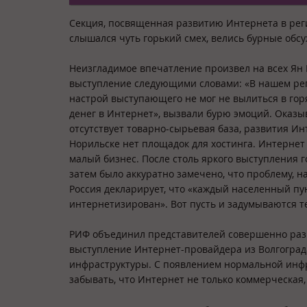
Секция, посвященная развитию Интернета в регио
слышался чуть горький смех, велись бурные обсу
Неизгладимое впечатление произвел на всех Ян 
выступление следующими словами: «В нашем рег
настрой выступающего не мог не вылиться в гор
денег в Интернет», вызвали бурю эмоций. Оказыв
отсутствует товарно-сырьевая база, развития Ин
Норильске нет площадок для хостинга. Интернет 
малый бизнес. После столь яркого выступления 
затем было аккуратно замечено, что проблему, н
Россия декларирует, что «каждый населенный пун
интернетизирован». Вот пусть и задумываются те
РИФ объединил представителей совершенно раз
выступление Интернет-провайдера из Волгограда.
инфраструктуры. С появлением нормальной инфр
забывать, что Интернет не только коммерческая,