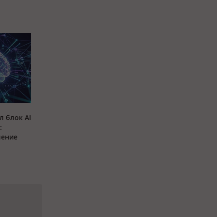
л блок AI
:
ление