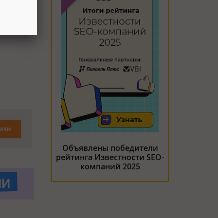
ый! Ну,
ики
Объявлены победители
рейтинга Известности SEO-
компаний 2025