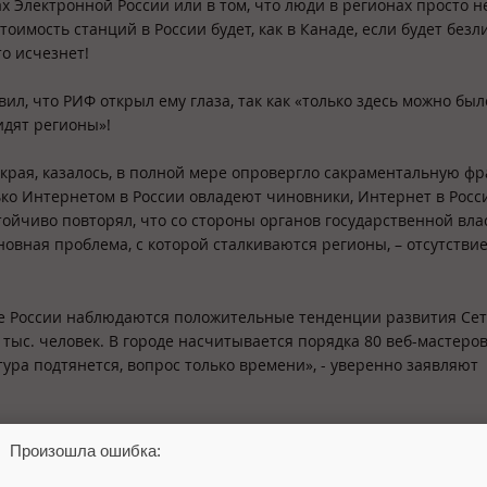
х Электронной России или в том, что люди в регионах просто н
тоимость станций в России будет, как в Канаде, если будет без
о исчезнет!
ил, что РИФ открыл ему глаза, так как «только здесь можно был
идят регионы»!
края, казалось, в полной мере опровергло сакраментальную фра
ко Интернетом в России овладеют чиновники, Интернет в Росс
ойчиво повторял, что со стороны органов государственной вла
овная проблема, с которой сталкиваются регионы, – отсутстви
ге России наблюдаются положительные тенденции развития Сет
 тыс. человек. В городе насчитывается порядка 80 веб-мастеров
ура подтянется, вопрос только времени», - уверенно заявляют
представителя г. Тольятти. Оказывается, в Тольятти давно со
Произошла ошибка:
ципальной компьютерной Сети». Первоначально проект создава
а местах долгосрочным партнером. И есть, чем гордиться! Все