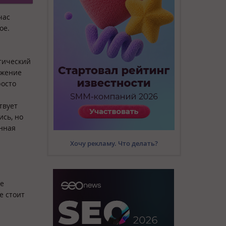
час
ое.
тический
ожение
росто
твует
ись, но
онная
Хочу рекламу. Что делать?
ие
е стоит