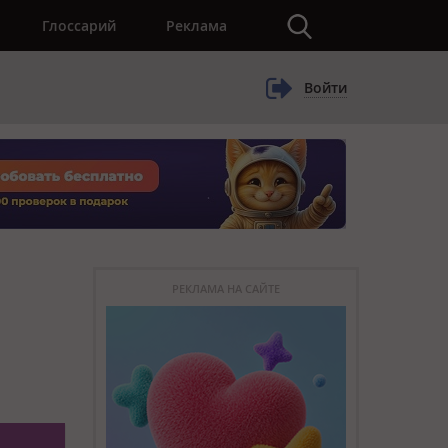
×
Глоссарий
Реклама
Войти
РЕКЛАМА НА САЙТЕ