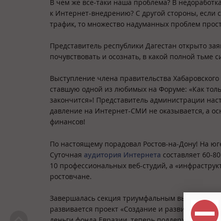
В чем же все-таки наша проблема? В недоработка
к Интернет-внедрению? С другой стороны, если с
трафик, то множество надуманных проблем прост
Представитель республики Дагестан открыто заяв
почувствовать и осознать, в какой полной тьме с
Выступление члена правительства Хабаровского 
ставшую одной из любимых на Форуме: «Как толь
закончится»! Представитель администрации наст
давление на Интернет-СМИ не оказывается, а осн
финансов!
По настоящему порадовал Ростов-на-Дону! На ю
Суточная
аудитория Интернета
составляет 60-80
10 профессиональных веб-студий, а «инфраструкт
ростовчане.
Завершалась секция триумфальным выступлением 
развивается проект «Создание и развитие муни
деньги фонда Евразии, теперь поддерживается н