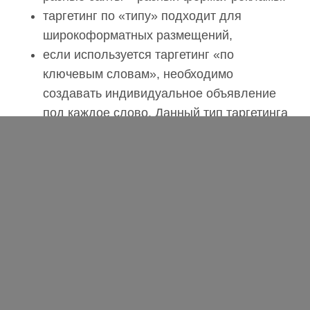
разный формат рекламы.
таргетинг по «типу» подходит для
широкоформатных размещений,
если используется таргетинг «по
ключевым словам», необходимо
создавать индивидуальное объявление
под каждое слово. Данный тип
таргетинга - один из самых
конверсионных. Если создается
отдельная кампания по ключевым
словам на КМС, можно управлять
ставками отдельно по ключевым словам.
Аудиторный:
по интересам: используем все форматы