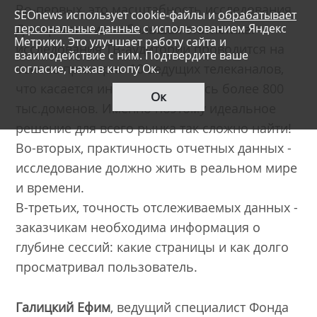
Во-первых, это масштабность исследования.
SEOnews использует cookie-файлы и
обрабатывает
персональные данные
с использованием Яндекс
Для сравнения небольшая статистика:
Метрики. Это улучшает работу сайта и
исследования ТВ-аудитории проводится на
взаимодействие с ним. Подтвердите ваше
основе примерно 10 ведущих телеканалов,
согласие, нажав кнопу Ок.
что касается интернета, то здесь более 800
Ок
тыс.доменов. Именно поэтому идеальное
решение для всего рынка так сложно найти!
Во-вторых, практичность отчетных данных -
исследование должно жить в реальном мире
и времени.
В-третьих, точность отслеживаемых данных -
заказчикам необходима информация о
глубине сессий: какие страницы и как долго
просматривал пользователь.
Галицкий Ефим
, ведущий специалист Фонда