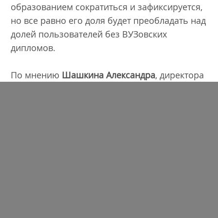
образованием сократиться и зафиксируется,
но все равно его доля будет преобладать над
долей пользователей без ВУЗовских
дипломов.
По мнению
Шашкина Александра
, директора
GMI (Global Market Insite), Russia and CIS, рост
интернет-аудитории приведет к риску того,
что баннеры не будут срабатывать из-за
максимальной разнородности
пользователей. На помощь придут
специальные исследования или
тестирования по шкале ненавязчивости. Что
касается эффективности сайта, здесь главное
придерживаться основных принципов
юзабилити,
и всем будет счастье
!