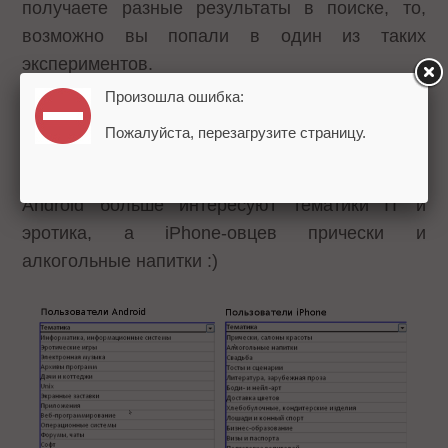
получаете разные результаты в поиске, то,
возможно вы попали в один из таких
экспериментов.
Произошла ошибка:
- Выделяют тематику запросов. Здесь смотрят,
Пожалуйста, перезагрузите страницу.
какие запросы интересуют различные
категории пользователей. Так пользователей
Android больше интересуют тематики IT и
эротика, а iPhone-овцев прически и
алкогольные напитки :)