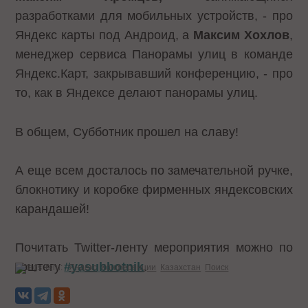
разработками для мобильных устройств, - про
Яндекс карты под Андроид, а
Максим Хохлов
,
менеджер сервиса Панорамы улиц в команде
Яндекс.Карт, закрывавший конференцию, - про
то, как в Яндексе делают панорамы улиц.
В общем, Субботник прошел на славу!
А еще всем досталось по замечательной ручке,
блокнотику и коробке фирменных яндексовских
карандашей!
Почитать Twitter-ленту мероприятия можно по
хэштегу
#yasubbotnik
.
Теги:
Яндекс
Конференции
Казахстан
Поиск