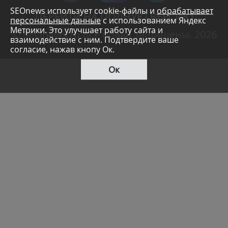
SEOnews использует cookie-файлы и
обрабатывает
ПЕРЕЙТИ НА ПОЛНУЮ ВЕРСИЮ
персональные данные
с использованием Яндекс
Метрики. Это улучшает работу сайта и
© SEOnews.ru Все права защищены. 2026
взаимодействие с ним. Подтвердите ваше
согласие, нажав кнопу Ок.
Ок