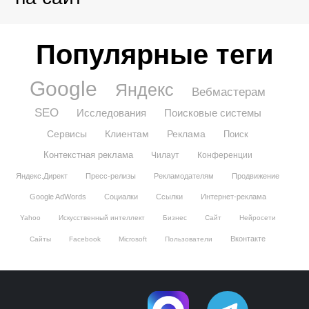
Популярные теги
Google
Яндекс
Вебмастерам
SEO
Исследования
Поисковые системы
Сервисы
Клиентам
Реклама
Поиск
Контекстная реклама
Чилаут
Конференции
Яндекс.Директ
Пресс-релизы
Рекламодателям
Продвижение
Google AdWords
Социалки
Ссылки
Интернет-реклама
Yahoo
Искусственный интеллект
Бизнес
Сайт
Нейросети
Вконтакте
Сайты
Facebook
Microsoft
Пользователи