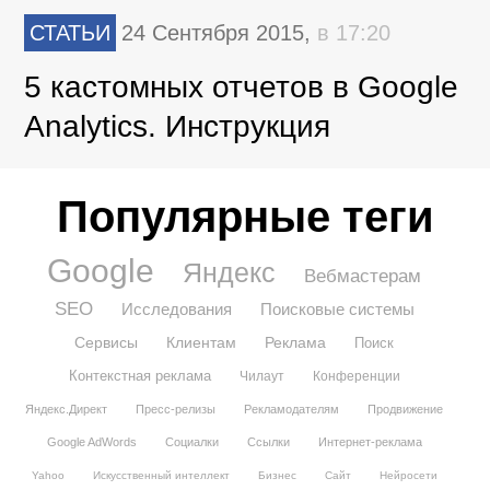
СТАТЬИ
24 Сентября 2015,
в 17:20
5 кастомных отчетов в Google
Analytics. Инструкция
Популярные теги
Google
Яндекс
Вебмастерам
SEO
Исследования
Поисковые системы
Сервисы
Клиентам
Реклама
Поиск
Контекстная реклама
Чилаут
Конференции
Яндекс.Директ
Пресс-релизы
Рекламодателям
Продвижение
Google AdWords
Социалки
Ссылки
Интернет-реклама
Yahoo
Искусственный интеллект
Бизнес
Сайт
Нейросети