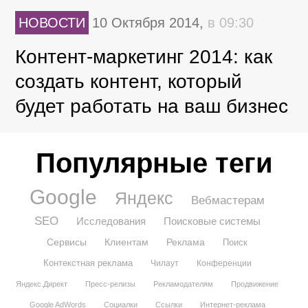
НОВОСТИ
10 Октября 2014,
в 09:30
Контент-маркетинг 2014: как
создать контент, который
будет работать на ваш бизнес
Популярные теги
Google
Яндекс
Вебмастерам
SEO
Исследования
Поисковые системы
Сервисы
Клиентам
Реклама
Поиск
Контекстная реклама
Чилаут
Конференции
Яндекс.Директ
Пресс-релизы
Рекламодателям
Продвижение
Google AdWords
Социалки
Ссылки
Интернет-реклама