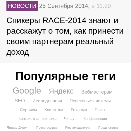
НОВОСТИ
25 Сентября 2014,
в 11:20
Спикеры RACE-2014 знают и
расскажут о том, как принести
своим партнерам реальный
доход
Популярные теги
Google
Яндекс
Вебмастерам
SEO
Исследования
Поисковые системы
Сервисы
Клиентам
Реклама
Поиск
Контекстная реклама
Чилаут
Конференции
Яндекс.Директ
Пресс-релизы
Рекламодателям
Продвижение