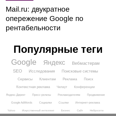
Mail.ru: двукратное
опережение Google по
рентабельности
Популярные теги
Google
Яндекс
Вебмастерам
SEO
Исследования
Поисковые системы
Сервисы
Клиентам
Реклама
Поиск
Контекстная реклама
Чилаут
Конференции
Яндекс.Директ
Пресс-релизы
Рекламодателям
Продвижение
Google AdWords
Социалки
Ссылки
Интернет-реклама
Yahoo
Искусственный интеллект
Бизнес
Сайт
Нейросети