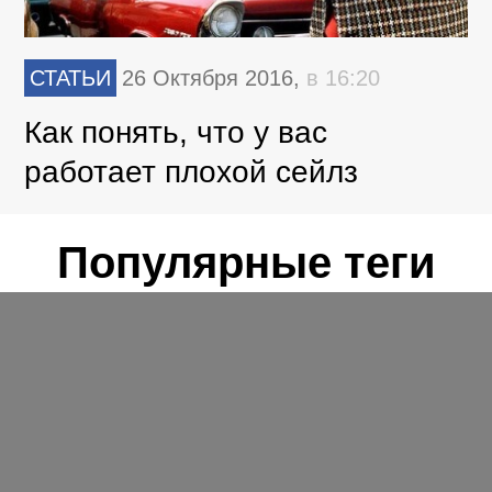
СТАТЬИ
26 Октября 2016,
в 16:20
Как понять, что у вас
работает плохой сейлз
Популярные теги
Google
Яндекс
Вебмастерам
SEO
Исследования
Поисковые системы
Сервисы
Клиентам
Реклама
Поиск
Контекстная реклама
Чилаут
Конференции
Яндекс.Директ
Пресс-релизы
Рекламодателям
Продвижение
Google AdWords
Социалки
Ссылки
Интернет-реклама