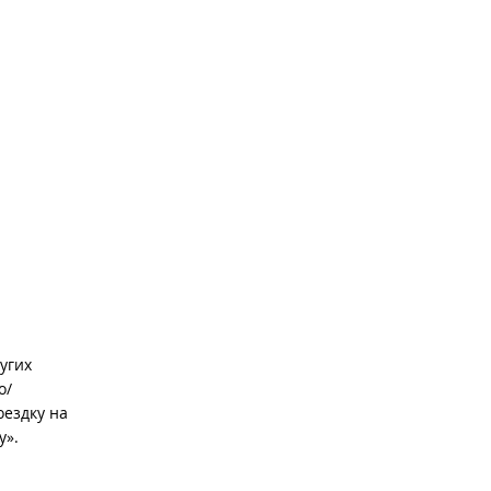
угих
о/
оездку на
у».