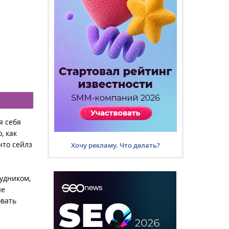
я себя
о, как
что сейлз
Хочу рекламу. Что делать?
рудником,
ие
овать