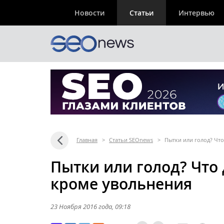
Новости
Статьи
Интервью
Главная
>
Статьи SEOnews
>
Пытки или голод? Что
Пытки или голод? Что
кроме увольнения
23 Ноября 2016 года
, 09:18