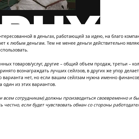
нтересованной в деньгах, работающей за идею, на благо компа
ает к любым деньгам. Тем не менее деньги действительно явля
спользовать.
ных товаров/услуг, другие – общий объем продаж, третьи – ко
ринято вознаграждать лучших сейлзов, в других же упор делает
о варианта нет, но если вашим сейлзам нужна именно финансо
 один из этих вариантов.
 и всем сотрудникам) должны производиться своевременно и бы
 честно, если будет чувствовать обман со стороны работодател