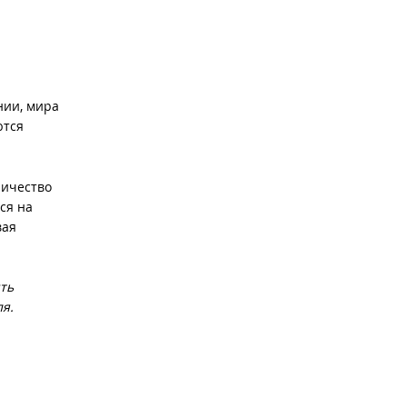
нии, мира
ются
личество
ся на
вая
ть
я.