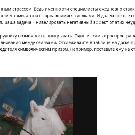
янным стрессом. Ведь именно эти специалисты ежедневно стал
лиентами, а то и с сорвавшимися сделками. И далеко не все с
ся. Ваша задача – нивелировать негативный эффект от этих неуд
сотруднику возможность выигрывать. Один из самых распростра
внования между сейлзами. Отслеживайте в таблице на доске 
бедителя символическим призом. Например, поставьте ему на с