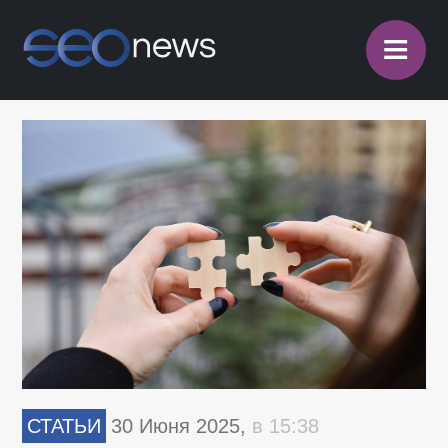
≡
СТАТЬИ
30 Июня 2025,
в 15:38