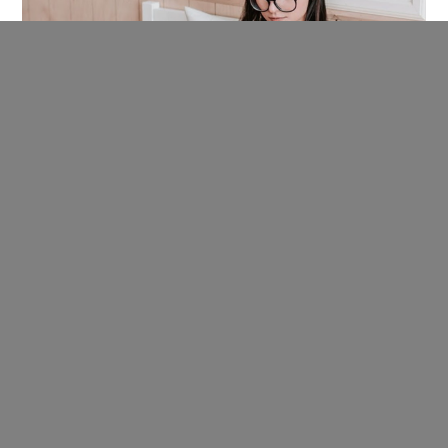
СТАТЬИ
16 Марта 2026,
в 14:01
Агрегаторы
мессенджеров: как бизнесу
выстроить управляемую
омниканальную
коммуникацию