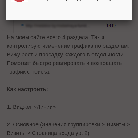
На моем сайте всего 4 раздела. Так я
контролирую изменение трафика по разделам.
Вижу рост и просадку каждого в отдельности.
Помогает быстро реагировать и возвращать
трафик с поиска.
Как настроить:
1. Виджет «Линии»
2. Основное (Значения группировки > Визиты >
Визиты > Страница входа ур. 2)