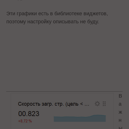
Эти графики есть в библиотеке виджетов,
поэтому настройку описывать не буду.
В
а
ж
н
ы