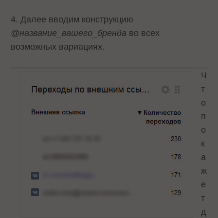
4. Далее вводим конструкцию
@название_вашего_бренда
во всех
возможных вариациях.
Ч
т
о
п
о
к
а
ж
е
т
д