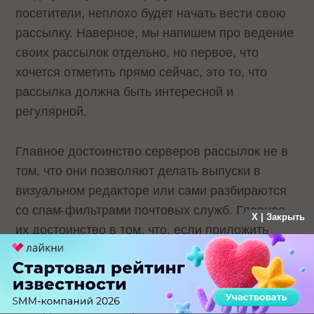
посетители, неплохо будет начать вести свою
рассылку. Наверное, мы напишем про ведение
своих рассылок отдельно, но первое, что
хочется отметить прямо сейчас, это то, что
рассылка должна быть интересной и
регулярной.
Главное достоинство серверов рассылок не в
том, что они позволяют делать выпуски в
визуальном редакторе или сами разбираются
со спам-фильтрами почтовых служб. Главное
X | Закрыть
их достоинство в том, что, если приложить
небольшие усилия для того, чтобы убедить их
в полезности и интересности своей рассылки,
они поделятся своей аудиторией, а она весьма
солидна. Главная проблема заключается в