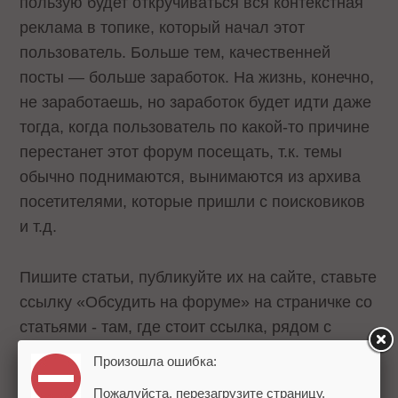
пользую будет откручиваться вся контекстная
реклама в топике, который начал этот
пользователь. Больше тем, качественней
посты — больше заработок. На жизнь, конечно,
не заработаешь, но заработок будет идти даже
тогда, когда пользователь по какой-то причине
перестанет этот форум посещать, т.к. темы
обычно поднимаются, вынимаются из архива
посетителями, которые пришли с поисковиков
и т.д.
Пишите статьи, публикуйте их на сайте, ставьте
ссылку «Обсудить на форуме» на страничке со
статьями - там, где стоит ссылка, рядом с
ссылкой ставьте реальную цифру, сколько уже
Произошла ошибка:
на форуме комментариев к статье.
Пожалуйста, перезагрузите страницу.