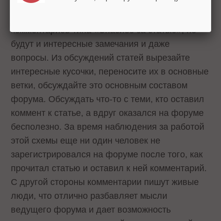
В обсуждениях статей будет очень много
комментариев типа «Спасибо за статью», но
будут и интересные замечания и даже
вопросы. Из обсуждений статей вырезайте
интересные кусочки, переносите их в основные
ветки, обсуждайте это основным составом
форума. Обсуждать что-то с теми, кто оставил
коммент к статье, а вдруг оказался на форуме
бесполезно. За время наблюдения за работой
этой схемы еще ни один человек не
зарегистрировался на форуме после того, как
прочитал статью и оставил к ней комментарий.
С другой стороны комментарии пишут живые
люди, что отлично разбавляет мысли
ведущего форума и дает возможность