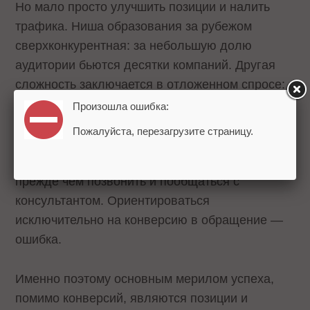
Но мало просто улучшить позиции и налить
трафика. Ниша образования за рубежом
сверхконкурентная: за небольшую долю
аудитории бьются десятки компаний. Другая
сложность заключается в отложенном спросе:
родители и школьники за несколько лет до
Произошла ошибка:
выпускного изучают вопрос получения
Пожалуйста, перезагрузите страницу.
высшего образования за границей. Нередко
полгода читают и собирают информацию,
прежде чем позвонить и пообщаться с
консультантом. Ориентироваться
исключительно на конверсию в обращение —
ошибка.
Именно поэтому основным мерилом успеха,
помимо конверсий, являются позиции и