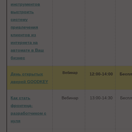
инструментов
выстроить
систему
привлечения
клиентов из
интернета на
автомате в Ваш
бизнес
Вебинар
День открытых
12:00-14:00
Беспл
дверей GOODKEY
Как стать
Вебинар
13:00-14:30
Беспл
фронтенд-
разработчиком с
нуля