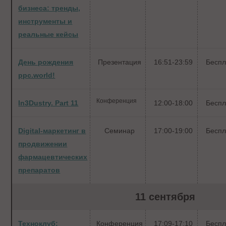
бизнеса: тренды,
инструменты и
реальные кейсы
День рождения
Презентация
16:51-23:59
Беспл
ppc.world!
Конференция
In3Dustry. Part 11
12:00-18:00
Беспл
Digital-маркетинг в
Семинар
17:00-19:00
Беспл
продвижении
фармацевтических
препаратов
11 сентября
Техноклуб:
Конференция
17:09-17:10
Беспл