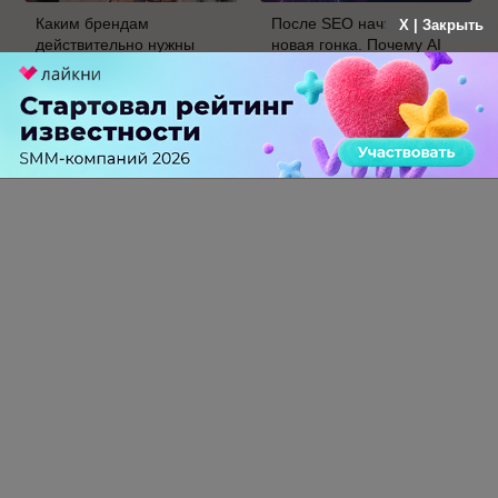
Каким брендам
После SEO начинается
X | Закрыть
действительно нужны
новая гонка. Почему AI
mobile push-
Velocity может стать
коммуникации, а для кого
главным KPI бизнеса в
это – лишняя трата
ближайшие пять лет
ресурсов
0 КОММЕНТАРИЕВ
ПЕРЕЙТИ НА ПОЛНУЮ ВЕРСИЮ