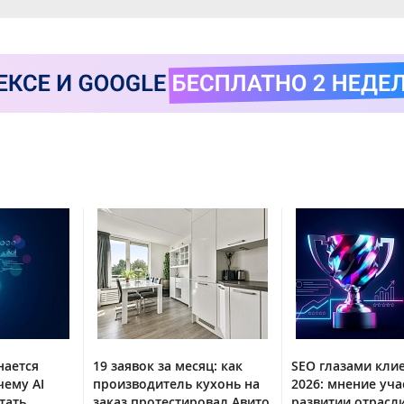
нается
19 заявок за месяц: как
SEO глазами кли
чему AI
производитель кухонь на
2026: мнение уча
тать
заказ протестировал Авито
развитии отрасл