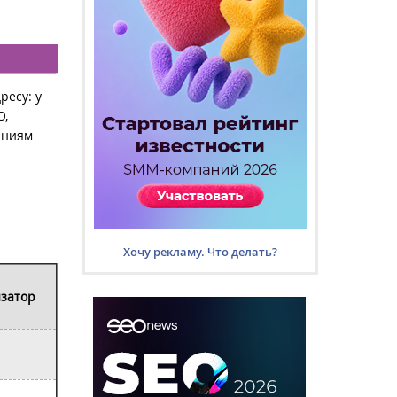
ресу: у
O,
ениям
Хочу рекламу. Что делать?
затор