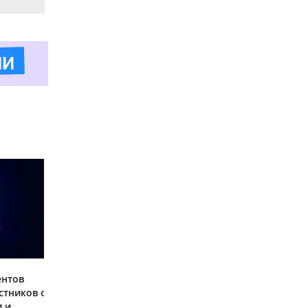
ентов
стников о
и и