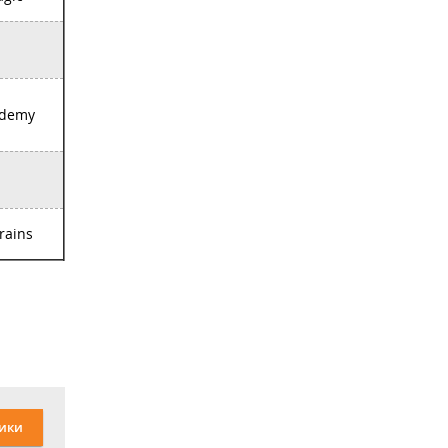
demy
rains
ики