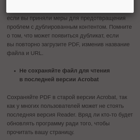
Наличие HTML и PDF версий одного и того же
контента иногда бывает полезно, но только
если вы приняли меры для предотвращения
проблем с дублированным контентом. Помните
о том, что может появиться дубликат, если
вы повторно загрузите PDF, изменив название
файла и URL.
Не сохраняйте файл для чтения
в последней версии Acrobat
Сохраняйте PDF в старой версии Acrobat, так
как у многих пользователей может не стоять
последняя версия Reader. Вряд ли кто-то будет
обновлять программу ради того, чтобы
прочитать вашу страницу.