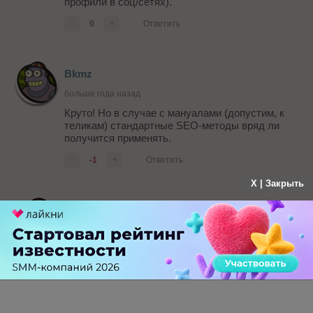
профили в соц/сетях).
-
0
+
Ответить
Bkmz
больше года назад
Круто! Но в случае с мануалами (допустим, к
теликам) стандартные SEO-методы вряд ли
получится применять.
-
-1
+
Ответить
X | Закрыть
Алексей
больше года назад
нормально все получится при желании можно и
в библию ключи запихать.. омг, богохульник
блин
-
3
+
Ответить