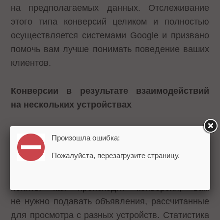
на предполагаемых данных. Отслеживание
этого типа конверсий целиком и полностью
осуществляется системами Google и призвано
помочь вам лучше понимать поведение ваших
клиентов.
Конверсии в результате взаимодействий
на нескольких устройствах
Данный вид конверсии случается тогда, когда
Произошла ошибка:
пользователь кликает по объявлению на одном
Пожалуйста, перезагрузите страницу.
устройстве, а совершает покупку (регистрацию
или любое другое действие) на другом. Чтобы
понять, как происходит конверсия, вам
не нужно подавать объявления, рассчитанные
для просмотра с разных устройств. Статистика